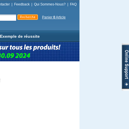
tacter
|
Feedback
|
Qui Sommes-Nous?
|
FAQ
Panier
0
Article
Exemple de réussite
!