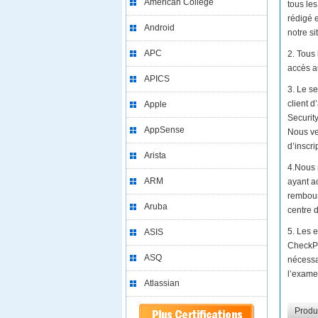
American College
tous le
rédigé 
Android
notre si
APC
2. Tous
accès a
APICS
3. Le se
client 
Apple
Security
AppSense
Nous vei
d’inscri
Arista
4.Nous 
ARM
ayant a
rembour
Aruba
centre
5. Les 
ASIS
CheckPo
ASQ
nécessa
l’examen
Atlassian
Produi