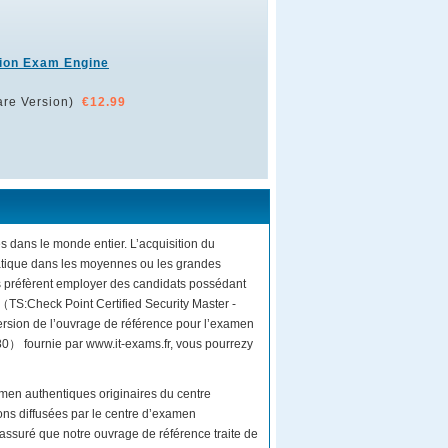
ion Exam Engine
re Version)
€12.99
és dans le monde entier. L’acquisition du
rmatique dans les moyennes ou les grandes
s préfèrent employer des candidats possédant
 （TS:Check Point Certified Security Master -
ersion de l’ouvrage de référence pour l’examen
0） fournie par www.it-exams.fr, vous pourrezy
men authentiques originaires du centre
ons diffusées par le centre d’examen
suré que notre ouvrage de référence traite de