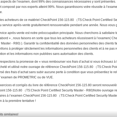
s aspects de l’examen, dont 99% des connaissances nécessaires y sont présentes.
et composé par nos experts atteint 99%. Nous garantissons votre réussite à l’examen
te.
 les acheteurs de ce matériel CheckPoint 156-115.80 （TS:Check Point Certified Se
u service après-vente gratuitement renouvenable pendant une année. Nous vous gara
rvice après-vente est notre préoccupation principale. Nous cherchons à satisfaire to
d’abord » , nous faisons en sorte que tous les acheteurs réussissent à l’examen( 
 Master - R80) ). Garantir la confidentialité des données personnelles des clients f
llons à protéger strictement les informations personnelles des clients et à ne pas r
ption et les informations non publiées sans autorisation des clients.
respectons la promesse de « vous rembourser vos frais d’achat si vous échouez à
cheté et utilisé notre ouvrage de référence CheckPoint 156-115.80 （TS:Check Point
sé des frais d’achat sans subir aucune perte à condition que vous présentiez le re
 d’examen de PROMETRIC ou de VUE.
exercices et corrigés du livre de référence CheckPoint 156-115.80 seront renouvelé
int 156-115.80 （TS:Check Point Certified Security Master - R80)Notre ouvrage 
ires à l’examen CheckPoint 156-115.80 （TS:Check Point Certified Security Master 
 à la première tentative !
ts similaires!