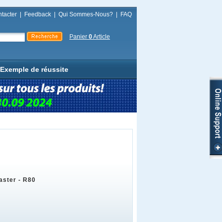
tacter
|
Feedback
|
Qui Sommes-Nous?
|
FAQ
Panier
0
Article
Exemple de réussite
aster - R80