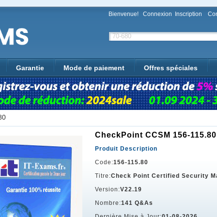
Bienvenue!
Connexion
Inscription
Con
Garantie
Mode de paiement
Offres spéciales
80
CheckPoint CCSM 156-115.80
Produit Description
Code:
156-115.80
Titre:
Check Point Certified Security M
Version:
V22.19
Nombre:
141 Q&As
Dernière Mise à Jour:
01-08-2026