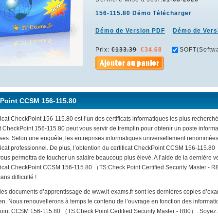
156-115.80 Démo Télécharger
Démo de Version PDF
Démo de Vers
Prix:
€133.39
€34.68
SOFT(Softwa
Point CCSM 156-115.80
ficat CheckPoint 156-115.80 est l’un des certificats informatiques les plus recherch
cat CheckPoint 156-115.80 peut vous servir de tremplin pour obtenir un poste info
ises. Selon une enquête, les entreprises informatiques universellement renommée
ificat professionnel. De plus, l’obtention du certificat CheckPoint CCSM 156-115.80
us permettra de toucher un salaire beaucoup plus élevé. A l’aide de la dernière v
ificat CheckPoint CCSM 156-115.80 （TS:Check Point Certified Security Master - R8
ans difficulté !
 les documents d’apprentissage de www.it-exams.fr sont les dernières copies d’exa
n. Nous renouvellerons à temps le contenu de l’ouvrage en fonction des informati
int CCSM 156-115.80 （TS:Check Point Certified Security Master - R80）. Soyez as