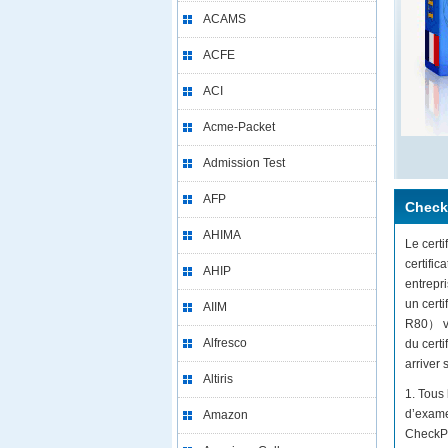
ACAMS
ACFE
ACI
Acme-Packet
Admission Test
AFP
Check
AHIMA
Le certi
certifi
AHIP
entrepr
un cert
AIIM
R80） vo
Alfresco
du cert
arriver s
Altiris
1. Tous
d’exame
Amazon
CheckPo