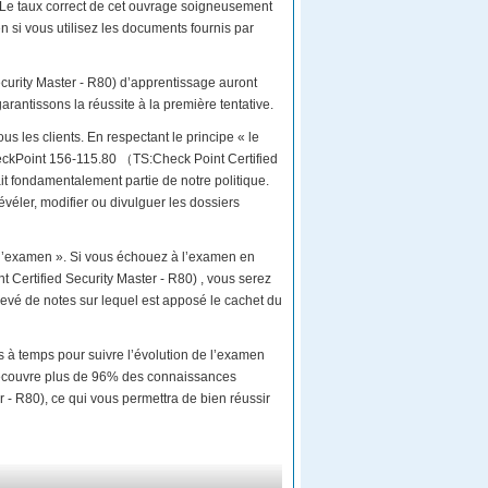
 Le taux correct de cet ouvrage soigneusement
 si vous utilisez les documents fournis par
curity Master - R80) d’apprentissage auront
ntissons la réussite à la première tentative.
us les clients. En respectant le principe « le
CheckPoint 156-115.80 （TS:Check Point Certified
ait fondamentalement partie de notre politique.
évéler, modifier ou divulguer les dossiers
 l’examen ». Si vous échouez à l’examen en
 Certified Security Master - R80) , vous serez
levé de notes sur lequel est apposé le cachet du
s à temps pour suivre l’évolution de l’examen
recouvre plus de 96% des connaissances
- R80), ce qui vous permettra de bien réussir