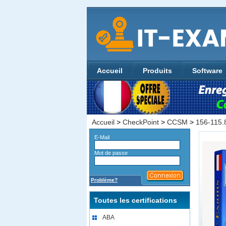
Accueil
Produits
Software
Accueil
>
CheckPoint
>
CCSM
>
156-115.
E-Mail
Mot de passe
Problème?
Toutes les certifications
ABA