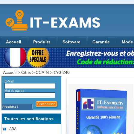
Accueil
Produits
Software
Garantie
Mode 
Accueil
>
Citrix
>
CCA-N
>
1Y0-240
E-Mail
Mot de passe
Problème?
Toutes les certifications
ABA