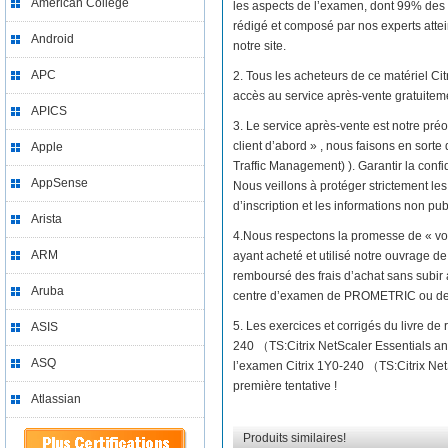
American College
les aspects de l’examen, dont 99% des
rédigé et composé par nos experts attei
Android
notre site.
APC
2. Tous les acheteurs de ce matériel C
accès au service après-vente gratuitem
APICS
3. Le service après-vente est notre préo
client d’abord » , nous faisons en sort
Apple
Traffic Management) ). Garantir la confi
AppSense
Nous veillons à protéger strictement les
d’inscription et les informations non pub
Arista
4.Nous respectons la promesse de « vo
ARM
ayant acheté et utilisé notre ouvrage d
remboursé des frais d’achat sans subir 
Aruba
centre d’examen de PROMETRIC ou d
5. Les exercices et corrigés du livre de
ASIS
240 （TS:Citrix NetScaler Essentials a
ASQ
l’examen Citrix 1Y0-240 （TS:Citrix Net
première tentative !
Atlassian
Produits similaires!