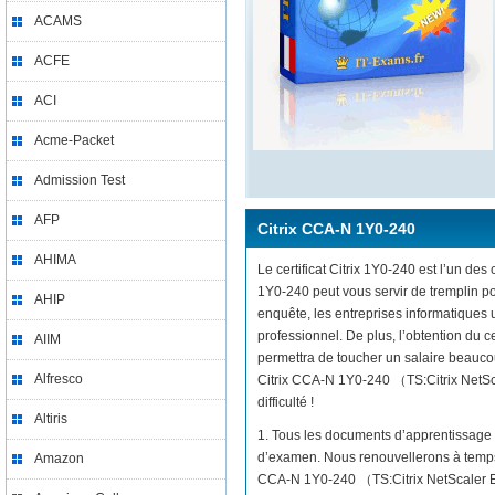
ACAMS
ACFE
ACI
Acme-Packet
Admission Test
AFP
Citrix CCA-N 1Y0-240
AHIMA
Le certificat Citrix 1Y0-240 est l’un des 
1Y0-240 peut vous servir de tremplin p
AHIP
enquête, les entreprises informatiques
professionnel. De plus, l’obtention du
AIIM
permettra de toucher un salaire beaucou
Alfresco
Citrix CCA-N 1Y0-240 （TS:Citrix NetSca
difficulté !
Altiris
1. Tous les documents d’apprentissage 
d’examen. Nous renouvellerons à temps 
Amazon
CCA-N 1Y0-240 （TS:Citrix NetScaler Es