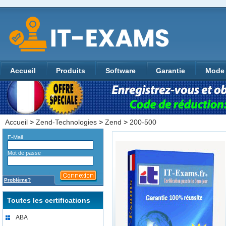
Accueil
Produits
Software
Garantie
Mode 
Accueil
>
Zend-Technologies
>
Zend
>
200-500
E-Mail
Mot de passe
Problème?
Toutes les certifications
ABA