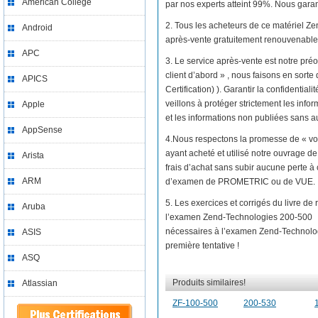
American College
par nos experts atteint 99%. Nous garant
2. Tous les acheteurs de ce matériel Z
Android
après-vente gratuitement renouvenable 
APC
3. Le service après-vente est notre préo
client d’abord » , nous faisons en sor
APICS
Certification) ). Garantir la confidenti
veillons à protéger strictement les infor
Apple
et les informations non publiées sans au
AppSense
4.Nous respectons la promesse de « vo
ayant acheté et utilisé notre ouvrage 
Arista
frais d’achat sans subir aucune perte à
ARM
d’examen de PROMETRIC ou de VUE.
5. Les exercices et corrigés du livre d
Aruba
l’examen Zend-Technologies 200-500 （
nécessaires à l’examen Zend-Technologi
ASIS
première tentative !
ASQ
Produits similaires!
Atlassian
ZF-100-500
200-530