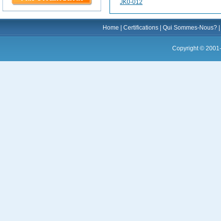
JK0-012
Home
|
Certifications
|
Qui Sommes-Nous?
Copyright © 2001-