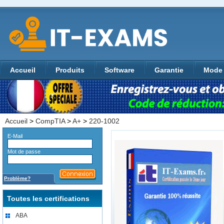
Accueil
Produits
Software
Garantie
Mode 
Accueil
>
CompTIA
>
A+
>
220-1002
E-Mail
Mot de passe
Problème?
Toutes les certifications
ABA