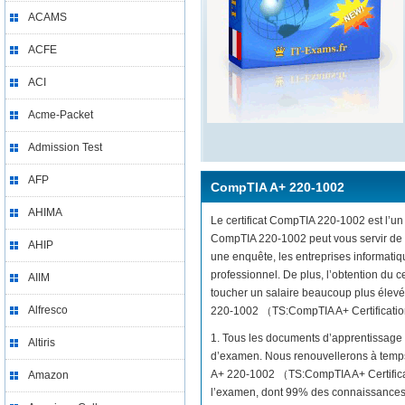
ACAMS
ACFE
ACI
Acme-Packet
Admission Test
AFP
CompTIA A+ 220-1002
AHIMA
Le certificat CompTIA 220-1002 est l’un 
CompTIA 220-1002 peut vous servir de t
AHIP
une enquête, les entreprises informati
professionnel. De plus, l’obtention du
AIIM
toucher un salaire beaucoup plus élevé.
Alfresco
220-1002 （TS:CompTIA A+ Certification 
1. Tous les documents d’apprentissage 
Altiris
d’examen. Nous renouvellerons à temps 
A+ 220-1002 （TS:CompTIA A+ Certificat
Amazon
l’examen, dont 99% des connaissances 