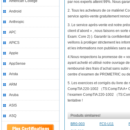
American College
par nos experts atteint 99%. Nous garant
2. Tous les acheteurs de ce matériel 
Android
service après-vente gratuitement renou
Anthropic
3. Le service après-vente est notre préo
client d’abord » , nous faisons en sor
APC
Exam: Core 2) ). Garantir la confidenti
veillons à protéger strictement les infor
APICS
et les informations non publiées sans au
Apple
4.Nous respectons la promesse de « vo
ayant acheté et utilisé notre ouvrage 
AppSense
remboursé des frais d’achat sans subir 
Arista
centre d’examen de PROMETRIC ou d
5. Les exercices et corrigés du livre 
ARM
CompTIA 220-1002 （TS:CompTIA A+ Cert
l’examen CompTIA 220-1002 （TS:CompTIA
Aruba
tentative !
ASIS
Produits similaires!
ASQ
BR0-003
FC0-U11