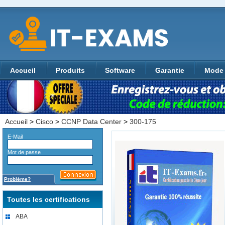
Accueil
Produits
Software
Garantie
Mode 
Accueil
>
Cisco
>
CCNP Data Center
>
300-175
E-Mail
Mot de passe
Problème?
Toutes les certifications
ABA