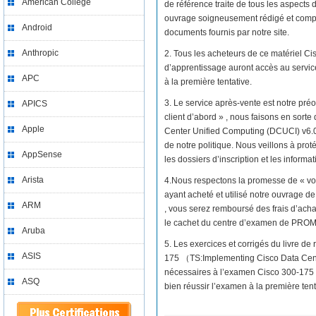
American College
de référence traite de tous les aspects
ouvrage soigneusement rédigé et compos
Android
documents fournis par notre site.
Anthropic
2. Tous les acheteurs de ce matériel 
d’apprentissage auront accès au servi
APC
à la première tentative.
3. Le service après-vente est notre préo
APICS
client d’abord » , nous faisons en sor
Apple
Center Unified Computing (DCUCI) v6.0) 
de notre politique. Nous veillons à prot
AppSense
les dossiers d’inscription et les informa
Arista
4.Nous respectons la promesse de « vo
ayant acheté et utilisé notre ouvrage
ARM
, vous serez remboursé des frais d’acha
le cachet du centre d’examen de PRO
Aruba
5. Les exercices et corrigés du livre d
ASIS
175 （TS:Implementing Cisco Data Cent
nécessaires à l’examen Cisco 300-175 
ASQ
bien réussir l’examen à la première tent