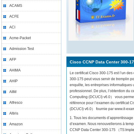
ACAMS
ACFE
ACI
Acme-Packet
Admission Test
AFP
Cisco CCNP Data Center 300-1
AHIMA
Le certificat Cisco 300-175 est l’un des 
300-175 peut vous servir de tremplin p
AHIP
enquête, les entreprises informatiques
professionnel. De plus, l’obtention du
AIIM
Computing (DCUCI) v6.0） vous permettra
Alfresco
référence pour l’examen du certificat
(DCUCI) v6.0） fournie par www.it-exams.f
Altiris
1. Tous les documents d’apprentissage 
d’examen. Nous renouvellerons à temps 
Amazon
CCNP Data Center 300-175 （TS:Implem