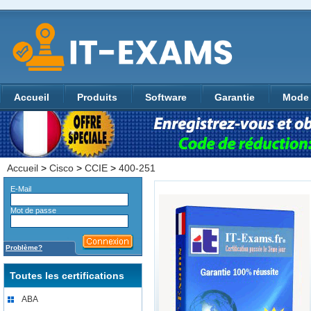
Accueil
Produits
Software
Garantie
Mode 
Accueil
>
Cisco
>
CCIE
>
400-251
E-Mail
Mot de passe
Problème?
Toutes les certifications
ABA