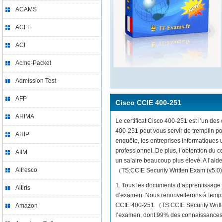
ACAMS
ACFE
ACI
Acme-Packet
Admission Test
AFP
Cisco CCIE 400-251
AHIMA
Le certificat Cisco 400-251 est l’un des 
400-251 peut vous servir de tremplin p
AHIP
enquête, les entreprises informatiques
professionnel. De plus, l’obtention du
AIIM
un salaire beaucoup plus élevé. A l’aid
Alfresco
（TS:CCIE Security Written Exam (v5.0)） 
1. Tous les documents d’apprentissage 
Altiris
d’examen. Nous renouvellerons à temps 
CCIE 400-251 （TS:CCIE Security Writte
Amazon
l’examen, dont 99% des connaissances 