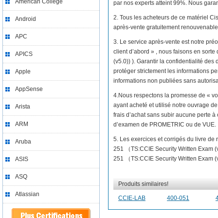
American College
par nos experts atteint 99%. Nous garant
2. Tous les acheteurs de ce matériel C
Android
après-vente gratuitement renouvenable 
APC
3. Le service après-vente est notre préo
client d’abord » , nous faisons en sor
APICS
(v5.0)) ). Garantir la confidentialité d
protéger strictement les informations per
Apple
informations non publiées sans autorisat
AppSense
4.Nous respectons la promesse de « vo
ayant acheté et utilisé notre ouvrage 
Arista
frais d’achat sans subir aucune perte à
ARM
d’examen de PROMETRIC ou de VUE.
5. Les exercices et corrigés du livre d
Aruba
251 （TS:CCIE Security Written Exam (
251 （TS:CCIE Security Written Exam (v5.
ASIS
ASQ
Produits similaires!
Atlassian
CCIE-LAB
400-051