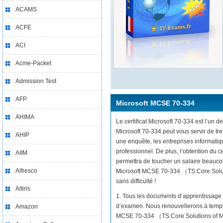
ACAMS
ACFE
ACI
Acme-Packet
Admission Test
AFP
Microsoft MCSE 70-334
AHIMA
Le certificat Microsoft 70-334 est l’un d
Microsoft 70-334 peut vous servir de t
AHIP
une enquête, les entreprises informati
professionnel. De plus, l’obtention du
AIIM
permettra de toucher un salaire beaucou
Alfresco
Microsoft MCSE 70-334 （TS:Core Solutio
sans difficulté !
Altiris
1. Tous les documents d’apprentissage 
d’examen. Nous renouvellerons à temps 
Amazon
MCSE 70-334 （TS:Core Solutions of Mic