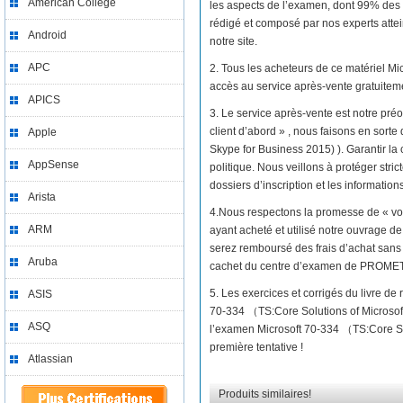
American College
les aspects de l’examen, dont 99% des
rédigé et composé par nos experts attei
Android
notre site.
APC
2. Tous les acheteurs de ce matériel M
accès au service après-vente gratuitem
APICS
3. Le service après-vente est notre préo
client d’abord » , nous faisons en sort
Apple
Skype for Business 2015) ). Garantir la
AppSense
politique. Nous veillons à protéger stri
dossiers d’inscription et les informatio
Arista
4.Nous respectons la promesse de « vo
ARM
ayant acheté et utilisé notre ouvrage d
serez remboursé des frais d’achat sans 
Aruba
cachet du centre d’examen de PROME
5. Les exercices et corrigés du livre d
ASIS
70-334 （TS:Core Solutions of Microsof
ASQ
l’examen Microsoft 70-334 （TS:Core Sol
première tentative !
Atlassian
Produits similaires!