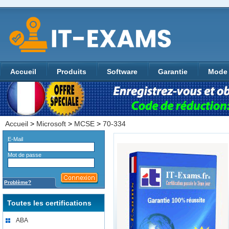
Accueil
Produits
Software
Garantie
Mode 
Accueil
>
Microsoft
>
MCSE
>
70-334
E-Mail
Mot de passe
Problème?
Toutes les certifications
ABA