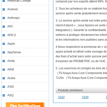
American College
composé par nos experts atteint 99%. No
2. Tous les acheteurs de ce matériel 
Android
service après-vente gratuitement renou
Anthropic
3. Le service après-vente est notre préo
client d’abord » , nous faisons en so
APC
Integration) ). Garantir la confidential
veillons à protéger strictement les infor
APICS
et les informations non publiées sans au
Apple
4.Nous respectons la promesse de « vo
ayant acheté et utilisé notre ouvrage
AppSense
des frais d’achat sans subir aucune per
Arista
d’examen de PROMETRIC ou de VUE.
5. Les exercices et corrigés du livre d
ARM
（TS:Avaya Aura Core Components Integ
7120x （TS:Avaya Aura Core Components I
Aruba
ASIS
Produits similaires!
ASQ
3102
3100