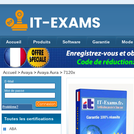
Accueil
Produits
Software
Garantie
Mode 
Accueil
>
Avaya
>
Avaya Aura
>
7120x
E-Mail
Mot de passe
Problème?
Toutes les certifications
ABA