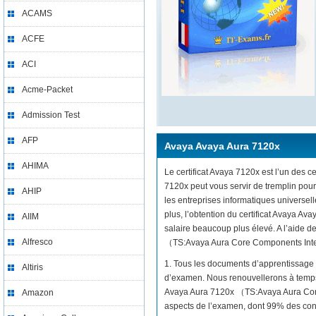
ACAMS
ACFE
ACI
Acme-Packet
Admission Test
AFP
Avaya Avaya Aura 7120x
AHIMA
Le certificat Avaya 7120x est l’un des ce
7120x peut vous servir de tremplin pou
AHIP
les entreprises informatiques universe
plus, l’obtention du certificat Avaya
AIIM
salaire beaucoup plus élevé. A l’aide d
Alfresco
（TS:Avaya Aura Core Components Integra
1. Tous les documents d’apprentissage 
Altiris
d’examen. Nous renouvellerons à temps 
Avaya Aura 7120x （TS:Avaya Aura Core 
Amazon
aspects de l’examen, dont 99% des con