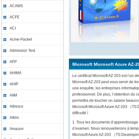
ACAMS
ACFE
ACI
Acme-Packet
Admission Test
AFP
Microsoft Microsoft Azure AZ-2
AHIMA
Le certificat Microsoft AZ-203 est l’un d
Microsoft AZ-203 peut vous servir de t
AHIP
une enquête, les entreprises informati
professionnel. De plus, l’obtention du 
AIIM
permettra de toucher un salaire beaucou
Alfresco
Microsoft Microsoft Azure AZ-203 （TS:D
difficulté !
Altiris
1. Tous les documents d’apprentissage 
d’examen. Nous renouvellerons à temps 
Amazon
Microsoft Azure AZ-203 （TS:Developing 