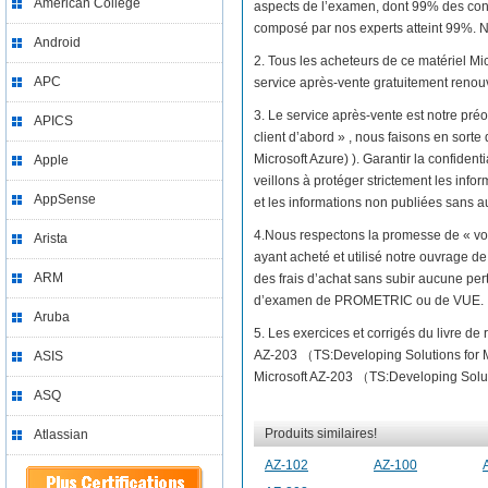
American College
aspects de l’examen, dont 99% des con
composé par nos experts atteint 99%. No
Android
2. Tous les acheteurs de ce matériel M
APC
service après-vente gratuitement renou
3. Le service après-vente est notre préo
APICS
client d’abord » , nous faisons en sort
Microsoft Azure) ). Garantir la confiden
Apple
veillons à protéger strictement les infor
AppSense
et les informations non publiées sans au
4.Nous respectons la promesse de « vo
Arista
ayant acheté et utilisé notre ouvrage 
ARM
des frais d’achat sans subir aucune per
d’examen de PROMETRIC ou de VUE.
Aruba
5. Les exercices et corrigés du livre d
AZ-203 （TS:Developing Solutions for M
ASIS
Microsoft AZ-203 （TS:Developing Solutio
ASQ
Produits similaires!
Atlassian
AZ-102
AZ-100