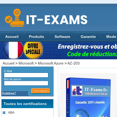
Accueil
Produits
Software
Garantie
Mode 
Accueil
>
Microsoft
>
Microsoft Azure
>
AZ-203
E-Mail
Mot de passe
Problème?
Toutes les certifications
ABA