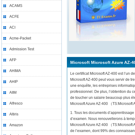
ACAMS
ACFE
ACI
Acme-Packet
Admission Test
AFP
Microsoft Microsoft Azure AZ-4
AHIMA
Le certificat Microsoft AZ-400 est l’un d
Microsoft AZ-400 peut vous servir de t
AHIP
une enquête, les entreprises informati
professionnel. De plus, l’obtention du 
AIIM
de toucher un salaire beaucoup plus élev
Alfresco
Microsoft Azure AZ-400 （TS:Microsoft Az
1. Tous les documents d’apprentissage 
Altiris
d’examen. Nous renouvellerons à temps 
Microsoft Azure AZ-400 （TS:Microsoft A
Amazon
de l’examen, dont 99% des connaissanc