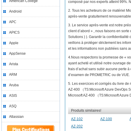
American College
composé par nos experts atteint 99%. No
2. Tous les acheteurs de ce matériel M
Android
après-vente gratuitement renouvenable 
APC
3. Le service après-vente est notre préo
client d’abord » , nous faisons en sor
APICS
Solutions ) ). Garantir la confidentiali
veillons à protéger strictement les infor
Apple
et les informations non publiées sans au
AppSense
4.Nous respectons la promesse de « vo
ayant acheté et utilisé notre ouvrage 
Arista
frais d’achat sans subir aucune perte à
ARM
d’examen de PROMETRIC ou de VUE.
5. Les exercices et corrigés du livre d
Aruba
AZ-400 （TS:Microsoft Azure DevOps So
Microsoft AZ-400 （TS:Microsoft Azure De
ASIS
ASQ
Produits similaires!
Atlassian
AZ-102
AZ-100
AZ-202