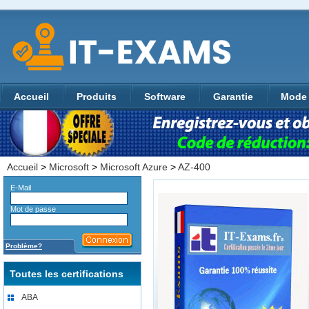
Accueil
Produits
Software
Garantie
Mode 
Accueil
>
Microsoft
>
Microsoft Azure
>
AZ-400
E-Mail
Mot de passe
Problème?
Toutes les certifications
ABA