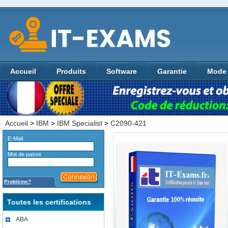
Accueil
Produits
Software
Garantie
Mode 
Accueil
>
IBM
>
IBM Specialist
>
C2090-421
E-Mail
Mot de passe
Problème?
Toutes les certifications
ABA