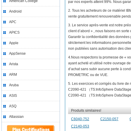
American College
par nos experts atteint 99%. Nous garant
2. Tous les acheteurs de ce matériel 
Android
vente gratuitement renouvenable pendan
APC
3. Le service après-vente est notre préo
client d’abord » , nous faisons en sor
APICS
Garantir la confidentialité des données 
strictement les informations personnelles
Apple
non publiées sans autorisation des clien
AppSense
4.Nous respectons la promesse de « vo
ayant acheté et utilisé notre ouvrage 
Arista
d’achat sans subir aucune perte à cond
ARM
PROMETRIC ou de VUE.
5. Les exercices et corrigés du livre d
Aruba
C2090-421 （TS:InfoSphere DataStage v
C2090-421 （TS:InfoSphere DataStage v8.
ASIS
ASQ
Produits similaires!
Atlassian
C6040-752
C2150-057
C2140-053