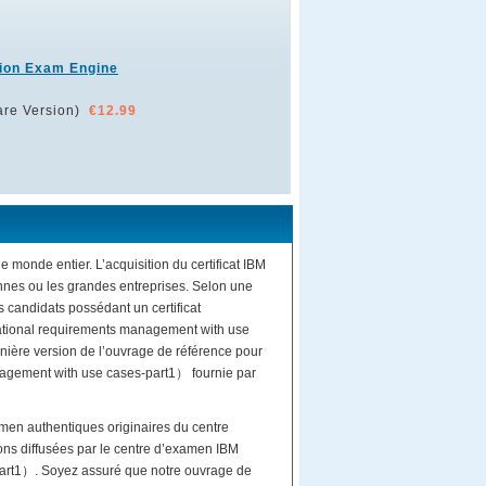
ion Exam Engine
re Version)
€12.99
e monde entier. L’acquisition du certificat IBM
nnes ou les grandes entreprises. Selon une
 candidats possédant un certificat
:Rational requirements management with use
nière version de l’ouvrage de référence pour
nagement with use cases-part1） fournie par
men authentiques originaires du centre
ons diffusées par le centre d’examen IBM
art1）. Soyez assuré que notre ouvrage de