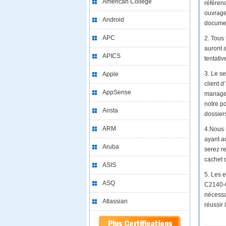
American College
référen
ouvrage
Android
document
APC
2. Tous
auront 
APICS
tentativ
3. Le se
Apple
client 
AppSense
managem
notre po
Arista
dossiers
ARM
4.Nous 
ayant a
Aruba
serez r
cachet
ASIS
5. Les 
ASQ
C2140-6
nécessa
Atlassian
réussir 