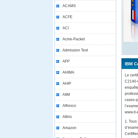
ACAMS
ACFE
ACI
Acme-Packet
Admission Test
AFP
IBM Ce
AHIMA
Le certi
C2140-6
AHIP
enquête
profess
AIIM
cases-p
Alfresco
l’exame
www.it-e
Altiris
1. Tous
d’exame
Amazon
Certifi