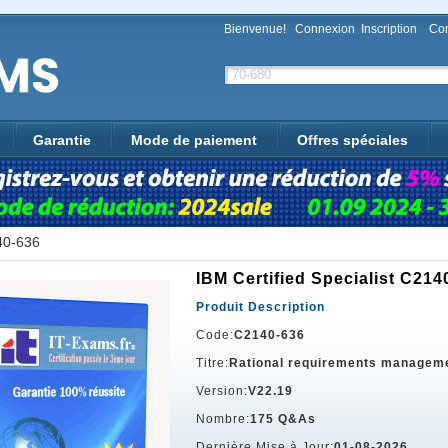
Bienvenue!
Connexion
Inscription
Con
Garantie
Mode de paiement
Offres spéciales
40-636
IBM Certified Specialist C214
Produit Description
Code:
C2140-636
Titre:
Rational requirements manageme
Version:
V22.19
Nombre:
175 Q&As
Dernière Mise à Jour:
01-08-2026