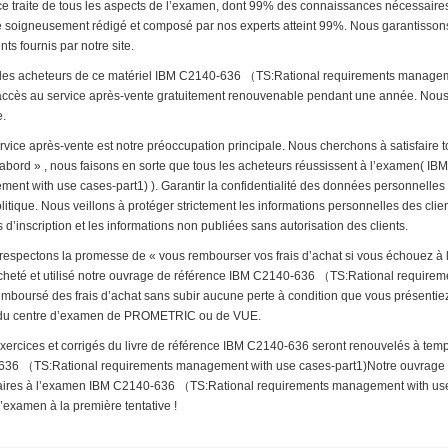
ce traite de tous les aspects de l’examen, dont 99% des connaissances nécessaires 
 soigneusement rédigé et composé par nos experts atteint 99%. Nous garantissons v
s fournis par notre site.
 les acheteurs de ce matériel IBM C2140-636 （TS:Rational requirements managem
accès au service après-vente gratuitement renouvenable pendant une année. Nous v
e.
rvice après-vente est notre préoccupation principale. Nous cherchons à satisfaire to
d’abord » , nous faisons en sorte que tous les acheteurs réussissent à l’examen(
ent with use cases-part1) ). Garantir la confidentialité des données personnelles 
litique. Nous veillons à protéger strictement les informations personnelles des clien
 d’inscription et les informations non publiées sans autorisation des clients.
respectons la promesse de « vous rembourser vos frais d’achat si vous échouez à
cheté et utilisé notre ouvrage de référence IBM C2140-636 （TS:Rational requirem
emboursé des frais d’achat sans subir aucune perte à condition que vous présentiez
 du centre d’examen de PROMETRIC ou de VUE.
exercices et corrigés du livre de référence IBM C2140-636 seront renouvelés à temp
36 （TS:Rational requirements management with use cases-part1)Notre ouvrage 
ires à l’examen IBM C2140-636 （TS:Rational requirements management with use c
l’examen à la première tentative !