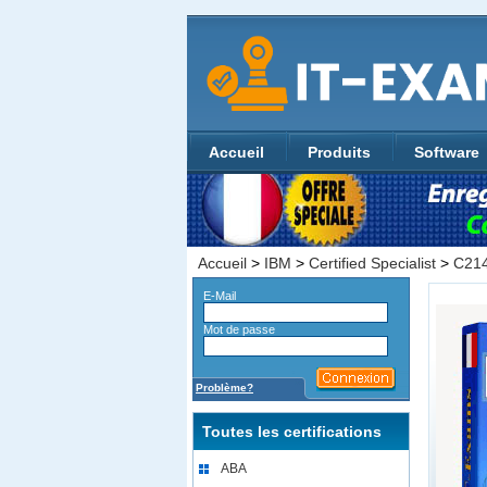
Accueil
Produits
Software
Accueil
>
IBM
>
Certified Specialist
>
C21
E-Mail
Mot de passe
Problème?
Toutes les certifications
ABA