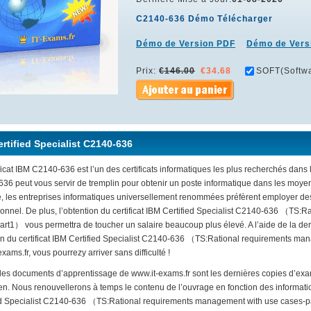
C2140-636 Démo Télécharger
Démo de Version PDF
Démo de Vers
Prix:
€146.00
€34.68
SOFT(Softwa
rtified Specialist C2140-636
ficat IBM C2140-636 est l’un des certificats informatiques les plus recherchés dans l
36 peut vous servir de tremplin pour obtenir un poste informatique dans les moye
, les entreprises informatiques universellement renommées préfèrent employer des
ionnel. De plus, l’obtention du certificat IBM Certified Specialist C2140-636 （TS
art1） vous permettra de toucher un salaire beaucoup plus élevé. A l’aide de la der
n du certificat IBM Certified Specialist C2140-636 （TS:Rational requirements ma
xams.fr, vous pourrezy arriver sans difficulté !
 les documents d’apprentissage de www.it-exams.fr sont les dernières copies d’exa
n. Nous renouvellerons à temps le contenu de l’ouvrage en fonction des informati
ed Specialist C2140-636 （TS:Rational requirements management with use cases-p