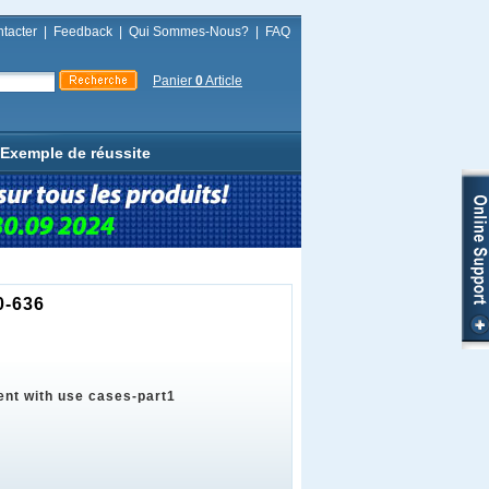
tacter
|
Feedback
|
Qui Sommes-Nous?
|
FAQ
Panier
0
Article
Exemple de réussite
0-636
nt with use cases-part1