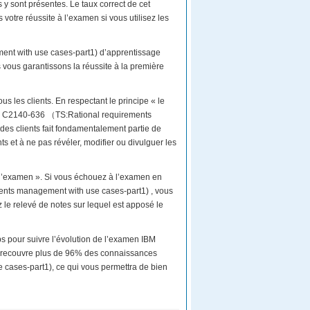
y sont présentes. Le taux correct de cet
otre réussite à l’examen si vous utilisez les
ent with use cases-part1) d’apprentissage
ous garantissons la réussite à la première
us les clients. En respectant le principe « le
 IBM C2140-636 （TS:Rational requirements
des clients fait fondamentalement partie de
ts et à ne pas révéler, modifier ou divulguer les
 l’examen ». Si vous échouez à l’examen en
ents management with use cases-part1) , vous
 le relevé de notes sur lequel est apposé le
s pour suivre l’évolution de l’examen IBM
recouvre plus de 96% des connaissances
ases-part1), ce qui vous permettra de bien