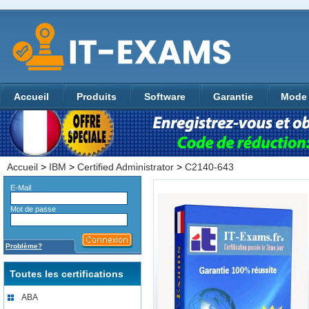
Accueil
Produits
Software
Garantie
Mode 
Accueil
>
IBM
>
Certified Administrator
>
C2140-643
E-Mail
Mot de passe
Problème?
Toutes les certifications
ABA