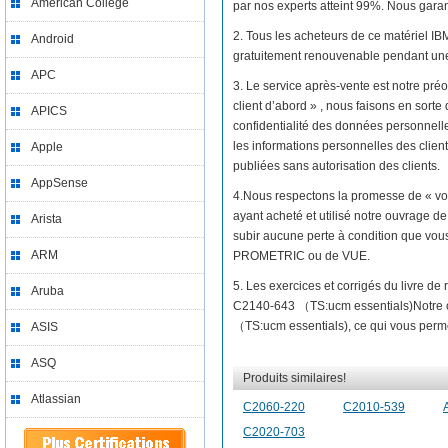
American College
par nos experts atteint 99%. Nous garant
2. Tous les acheteurs de ce matériel 
Android
gratuitement renouvenable pendant une 
APC
3. Le service après-vente est notre préo
client d’abord » , nous faisons en sort
APICS
confidentialité des données personnelle
les informations personnelles des client
Apple
publiées sans autorisation des clients.
AppSense
4.Nous respectons la promesse de « vo
ayant acheté et utilisé notre ouvrage 
Arista
subir aucune perte à condition que vous
ARM
PROMETRIC ou de VUE.
5. Les exercices et corrigés du livre d
Aruba
C2140-643 （TS:ucm essentials)Notre 
（TS:ucm essentials), ce qui vous permet
ASIS
ASQ
Produits similaires!
Atlassian
C2060-220
C2010-539
C2020-703