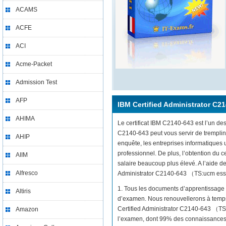
ACAMS
ACFE
ACI
Acme-Packet
Admission Test
AFP
IBM Certified Administrator C2
AHIMA
Le certificat IBM C2140-643 est l’un des
C2140-643 peut vous servir de tremplin
AHIP
enquête, les entreprises informatiques
professionnel. De plus, l’obtention du
AIIM
salaire beaucoup plus élevé. A l’aide de
Alfresco
Administrator C2140-643 （TS:ucm essenti
1. Tous les documents d’apprentissage 
Altiris
d’examen. Nous renouvellerons à temps 
Certified Administrator C2140-643 （TS:
Amazon
l’examen, dont 99% des connaissances 