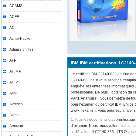
ACAMS
ACFE
ACI
Acme-Packet
Admission Test
AFP
IBM IBM certifications II C2140
AHIMA
Le certificat IBM C2140-833 est l’un des
C2140-833 peut vous servir de tremplin
AHIP
enquête, les entreprises informatiques
professionnel. De plus, l’obtention du 
AIIM
Part1(Analysis)） vous permettra de touc
Alfresco
pour l’examen du certificat IBM IBM ce
www.it-exams.fr, vous pourrezy arriver sa
Altiris
1. Tous les documents d’apprentissage 
d’examen. Nous renouvellerons à temps 
Amazon
certifications II C2140-833 （TS:Object