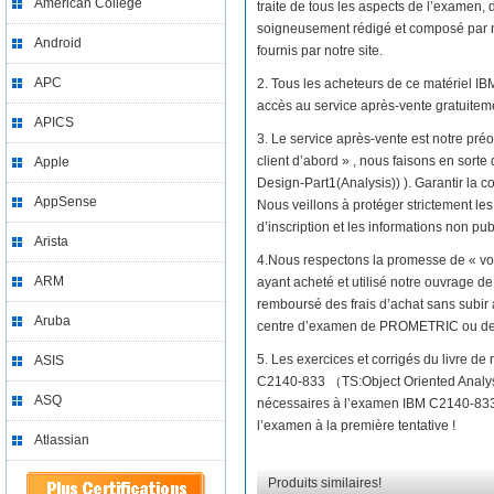
American College
traite de tous les aspects de l’examen
soigneusement rédigé et composé par no
Android
fournis par notre site.
APC
2. Tous les acheteurs de ce matériel 
accès au service après-vente gratuitem
APICS
3. Le service après-vente est notre préo
client d’abord » , nous faisons en sor
Apple
Design-Part1(Analysis)) ). Garantir la c
AppSense
Nous veillons à protéger strictement les
d’inscription et les informations non pub
Arista
4.Nous respectons la promesse de « vo
ARM
ayant acheté et utilisé notre ouvrage 
remboursé des frais d’achat sans subir 
Aruba
centre d’examen de PROMETRIC ou d
5. Les exercices et corrigés du livre d
ASIS
C2140-833 （TS:Object Oriented Analys
ASQ
nécessaires à l’examen IBM C2140-833 
l’examen à la première tentative !
Atlassian
Produits similaires!