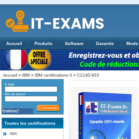
Accueil
Produits
Software
Garantie
Mode 
Accueil
>
IBM
>
IBM certifications II
>
C2140-833
E-Mail
Mot de passe
Problème?
Toutes les certifications
ABA