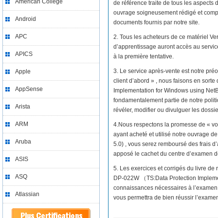
American College
de référence traite de tous les aspects
ouvrage soigneusement rédigé et compos
Android
documents fournis par notre site.
APC
2. Tous les acheteurs de ce matériel 
d’apprentissage auront accès au servi
APICS
à la première tentative.
3. Le service après-vente est notre préo
Apple
client d’abord » , nous faisons en sor
AppSense
Implementation for Windows using NetBac
fondamentalement partie de notre politi
Arista
révéler, modifier ou divulguer les dossie
ARM
4.Nous respectons la promesse de « vo
ayant acheté et utilisé notre ouvrage
Aruba
5.0) , vous serez remboursé des frais d
apposé le cachet du centre d’examen
ASIS
5. Les exercices et corrigés du livre d
ASQ
DP-022W （TS:Data Protection Implemen
connaissances nécessaires à l’examen 
Atlassian
vous permettra de bien réussir l’examen 