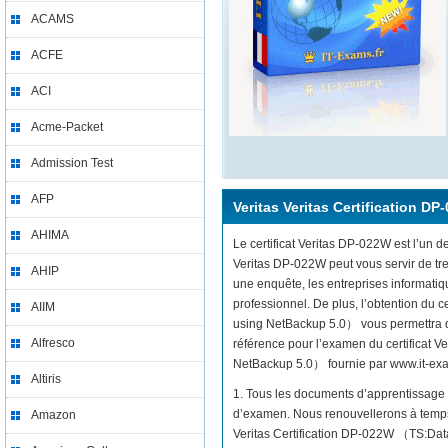
ACAMS
ACFE
ACI
Acme-Packet
Admission Test
AFP
Veritas Veritas Certification D
AHIMA
Le certificat Veritas DP-022W est l’un de
Veritas DP-022W peut vous servir de tr
AHIP
une enquête, les entreprises informati
professionnel. De plus, l’obtention du 
AIIM
using NetBackup 5.0） vous permettra de
Alfresco
référence pour l’examen du certificat 
NetBackup 5.0） fournie par www.it-exams.
Altiris
1. Tous les documents d’apprentissage 
d’examen. Nous renouvellerons à temps 
Amazon
Veritas Certification DP-022W （TS:Dat