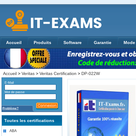
Accueil
Produits
Software
Garantie
Mode 
Accueil
>
Veritas
>
Veritas Certification
>
DP-022W
E-Mail
Mot de passe
Problème?
Toutes les certifications
ABA