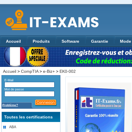
Accueil
Produits
Software
Garantie
Mode 
Accueil
>
CompTIA
>
e-Biz+
>
EK0-002
E-Mail
Mot de passe
Problème?
Toutes les certifications
ABA