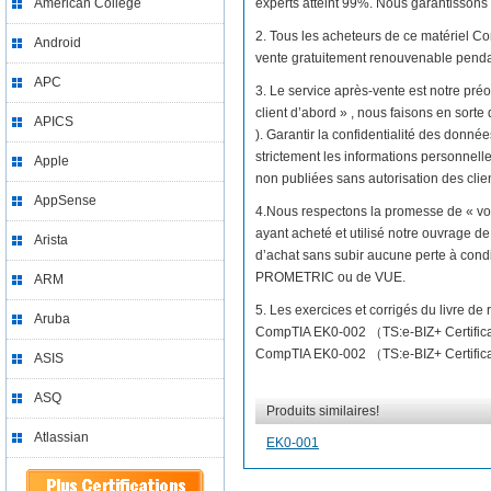
American College
experts atteint 99%. Nous garantissons v
2. Tous les acheteurs de ce matériel C
Android
vente gratuitement renouvenable pendan
APC
3. Le service après-vente est notre préo
client d’abord » , nous faisons en sor
APICS
). Garantir la confidentialité des donné
strictement les informations personnelles
Apple
non publiées sans autorisation des clien
AppSense
4.Nous respectons la promesse de « vo
ayant acheté et utilisé notre ouvrage 
Arista
d’achat sans subir aucune perte à cond
PROMETRIC ou de VUE.
ARM
5. Les exercices et corrigés du livre 
Aruba
CompTIA EK0-002 （TS:e-BIZ+ Certifica
CompTIA EK0-002 （TS:e-BIZ+ Certificati
ASIS
ASQ
Produits similaires!
Atlassian
EK0-001