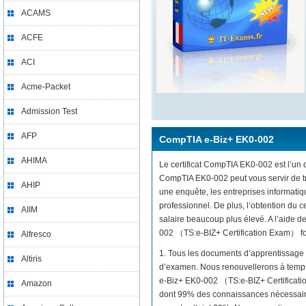
ACAMS
ACFE
ACI
Acme-Packet
Admission Test
AFP
CompTIA e-Biz+ EK0-002
AHIMA
Le certificat CompTIA EK0-002 est l’un d
CompTIA EK0-002 peut vous servir de tr
AHIP
une enquête, les entreprises informati
professionnel. De plus, l’obtention du
AIIM
salaire beaucoup plus élevé. A l’aide d
002 （TS:e-BIZ+ Certification Exam） four
Alfresco
1. Tous les documents d’apprentissage 
Altiris
d’examen. Nous renouvellerons à temps 
e-Biz+ EK0-002 （TS:e-BIZ+ Certificatio
Amazon
dont 99% des connaissances nécessaire