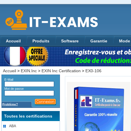
Accueil
Produits
Software
Garantie
Mode 
Accueil
>
EXIN.Inc
>
EXIN Inc Certification
>
EX0-106
E-Mail
Mot de passe
Problème?
Toutes les certifications
ABA