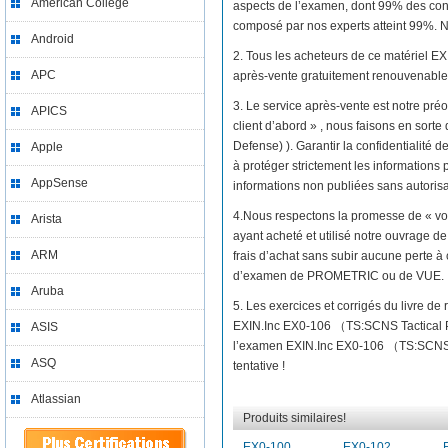
American College
aspects de l’examen, dont 99% des con
composé par nos experts atteint 99%. No
Android
2. Tous les acheteurs de ce matériel 
APC
après-vente gratuitement renouvenable 
3. Le service après-vente est notre préo
APICS
client d’abord » , nous faisons en sor
Defense) ). Garantir la confidentialité 
Apple
à protéger strictement les informations p
AppSense
informations non publiées sans autorisat
4.Nous respectons la promesse de « vo
Arista
ayant acheté et utilisé notre ouvrage
ARM
frais d’achat sans subir aucune perte à
d’examen de PROMETRIC ou de VUE.
Aruba
5. Les exercices et corrigés du livre d
EXIN.Inc EX0-106 （TS:SCNS Tactical P
ASIS
l’examen EXIN.Inc EX0-106 （TS:SCNS Ta
ASQ
tentative !
Atlassian
Produits similaires!
EX0-100
EX0-102