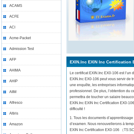
ACAMS
ACFE
ACI
Acme-Packet
Admission Test
AFP
EXIN.Inc EXIN Inc Certification
AHIMA
Le certificat EXIN.Inc EX0-106 est l’un d
EXIN.Inc EX0-106 peut vous servir de t
AHIP
une enquête, les entreprises informati
professionnel. De plus, l’obtention du
AIIM
permettra de toucher un salaire beaucou
Alfresco
EXIN.Inc EXIN Inc Certification EX0-10
difficulté !
Altiris
1. Tous les documents d’apprentissage 
d’examen. Nous renouvellerons à temps 
Amazon
EXIN Inc Certification EX0-106 （TS:SCN