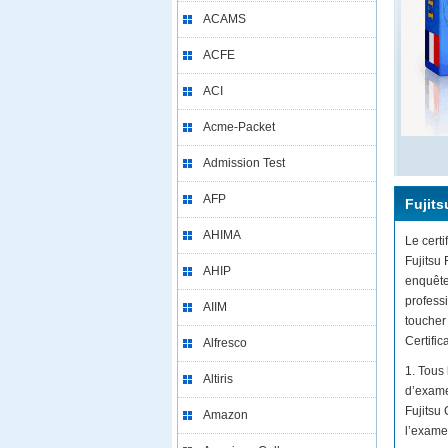
ACAMS
ACFE
ACI
Acme-Packet
Admission Test
AFP
Fujits
AHIMA
Le certi
Fujitsu
AHIP
enquête
professi
AIIM
toucher 
Certific
Alfresco
1. Tous
Altiris
d’exame
Fujitsu
Amazon
l’exame