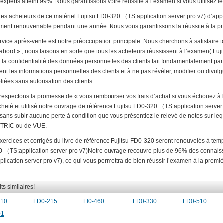
experts atteint 99%. Nous garantissons votre réussite à l’examen si vous utilisez le
 les acheteurs de ce matériel Fujitsu FD0-320 （TS:application server pro v7) d’ap
ement renouvenable pendant une année. Nous vous garantissons la réussite à la pre
rvice après-vente est notre préoccupation principale. Nous cherchons à satisfaire to
d’abord » , nous faisons en sorte que tous les acheteurs réussissent à l’examen( Fuj
 la confidentialité des données personnelles des clients fait fondamentalement part
ent les informations personnelles des clients et à ne pas révéler, modifier ou divulgu
iées sans autorisation des clients.
respectons la promesse de « vous rembourser vos frais d’achat si vous échouez à
cheté et utilisé notre ouvrage de référence Fujitsu FD0-320 （TS:application server 
 sans subir aucune perte à condition que vous présentiez le relevé de notes sur le
RIC ou de VUE.
exercices et corrigés du livre de référence Fujitsu FD0-320 seront renouvelés à temp
 （TS:application server pro v7)Notre ouvrage recouvre plus de 96% des connais
ication server pro v7), ce qui vous permettra de bien réussir l’examen à la premièr
ts similaires!
210
FD0-215
FI0-460
FD0-330
FD0-510
01