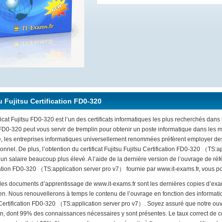
u Fujitsu Certification FD0-320
ficat Fujitsu FD0-320 est l’un des certificats informatiques les plus recherchés dans l
 FD0-320 peut vous servir de tremplin pour obtenir un poste informatique dans les
, les entreprises informatiques universellement renommées préfèrent employer des
onnel. De plus, l’obtention du certificat Fujitsu Fujitsu Certification FD0-320 （TS
un salaire beaucoup plus élevé. A l’aide de la dernière version de l’ouvrage de réfé
ation FD0-320 （TS:application server pro v7） fournie par www.it-exams.fr, vous pour
 les documents d’apprentissage de www.it-exams.fr sont les dernières copies d’exa
n. Nous renouvellerons à temps le contenu de l’ouvrage en fonction des informatio
 Certification FD0-320 （TS:application server pro v7）. Soyez assuré que notre ouvr
n, dont 99% des connaissances nécessaires y sont présentes. Le taux correct de