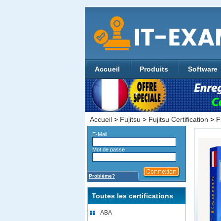
Accueil
Produits
Software
Accueil
>
Fujitsu
>
Fujitsu Certification
>
F
E-Mail
Mot de passe
Problème?
Toutes les certifications
ABA