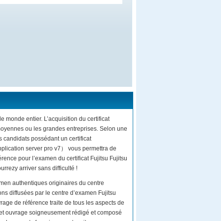
e monde entier. L’acquisition du certificat
 moyennes ou les grandes entreprises. Selon une
 candidats possédant un certificat
:application server pro v7） vous permettra de
rence pour l’examen du certificat Fujitsu Fujitsu
rezy arriver sans difficulté !
men authentiques originaires du centre
ns diffusées par le centre d’examen Fujitsu
age de référence traite de tous les aspects de
 cet ouvrage soigneusement rédigé et composé