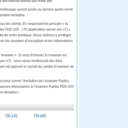
s documents fournis par notre site.
prentissage auront accès au service après-vente
mière tentative.
us les clients. En respectant le principe « le
itsu FD0-320 （TS:application server pro v7) ).
ie de notre politique. Nous veillons à protéger
er les dossiers d’inscription et les informations
 l’examen ». Si vous échouez à l’examen en
pro v7) , vous serez remboursé des frais
quel est apposé le cachet du centre d’examen de
s pour suivre l’évolution de l’examen Fujitsu
sances nécessaires à l’examen Fujitsu FD0-320
e tentative !
FI0-140
FI0-260