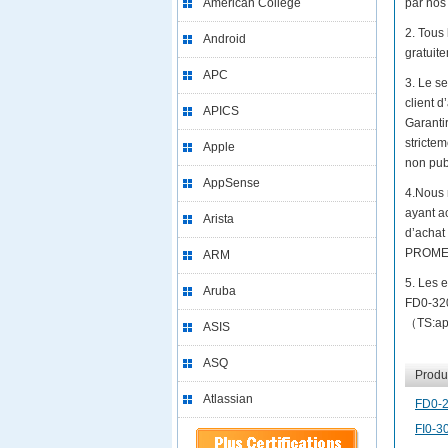
American College
par nos 
2. Tous
Android
gratuit
APC
3. Le se
client 
APICS
Garantir
strictem
Apple
non publ
AppSense
4.Nous 
ayant a
Arista
d’achat
PROMET
ARM
5. Les 
Aruba
FD0-320
（TS:appl
ASIS
ASQ
Produi
Atlassian
FD0-
FI0-3