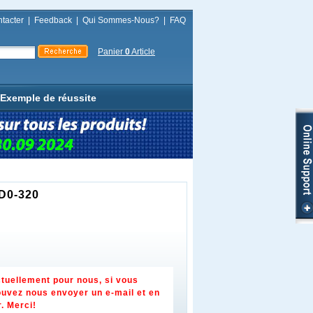
tacter
|
Feedback
|
Qui Sommes-Nous?
|
FAQ
Panier
0
Article
Exemple de réussite
FD0-320
tuellement pour nous, si vous
ouvez nous envoyer un e-mail et en
r
. Merci!