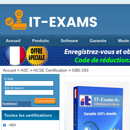
Accueil
Produits
Software
Garantie
Mode 
Accueil
>
H3C
>
HCSE Certification
>
GB0-283
E-Mail
Mot de passe
Problème?
Toutes les certifications
ABA