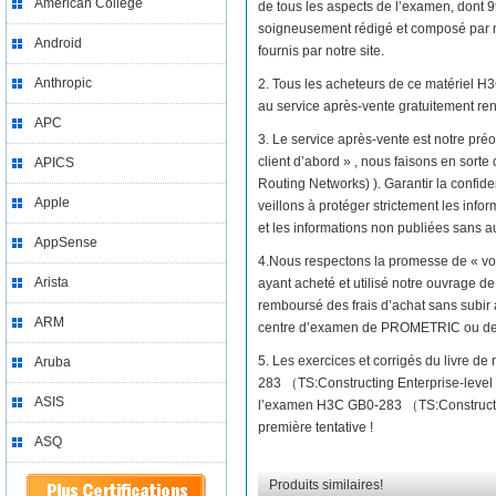
American College
de tous les aspects de l’examen, dont 
soigneusement rédigé et composé par no
Android
fournis par notre site.
Anthropic
2. Tous les acheteurs de ce matériel 
au service après-vente gratuitement re
APC
3. Le service après-vente est notre préo
client d’abord » , nous faisons en sor
APICS
Routing Networks) ). Garantir la confid
Apple
veillons à protéger strictement les infor
et les informations non publiées sans au
AppSense
4.Nous respectons la promesse de « vo
Arista
ayant acheté et utilisé notre ouvrage 
remboursé des frais d’achat sans subir 
ARM
centre d’examen de PROMETRIC ou d
5. Les exercices et corrigés du livre 
Aruba
283 （TS:Constructing Enterprise-level
ASIS
l’examen H3C GB0-283 （TS:Constructing
première tentative !
ASQ
Produits similaires!