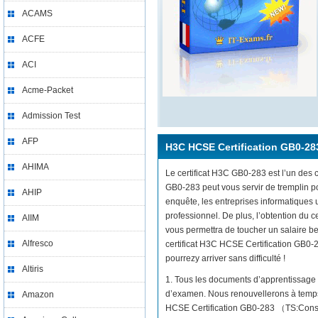
ACAMS
ACFE
ACI
Acme-Packet
Admission Test
AFP
H3C HCSE Certification GB0-28
AHIMA
Le certificat H3C GB0-283 est l’un des c
GB0-283 peut vous servir de tremplin p
AHIP
enquête, les entreprises informatiques
professionnel. De plus, l’obtention du
AIIM
vous permettra de toucher un salaire be
Alfresco
certificat H3C HCSE Certification GB0-
pourrezy arriver sans difficulté !
Altiris
1. Tous les documents d’apprentissage 
d’examen. Nous renouvellerons à temps 
Amazon
HCSE Certification GB0-283 （TS:Constr