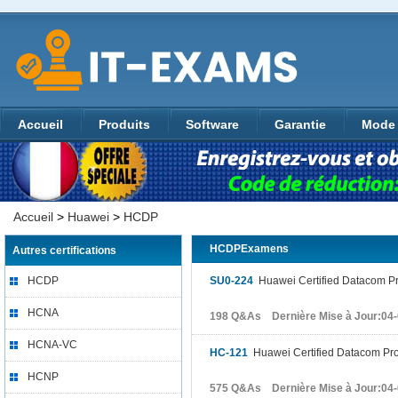
Accueil
Produits
Software
Garantie
Mode 
Accueil
>
Huawei
>
HCDP
HCDPExamens
Autres certifications
HCDP
SU0-224
Huawei Certified Datacom Prof
HCNA
198 Q&As Dernière Mise à Jour:04
HCNA-VC
HC-121
Huawei Certified Datacom Pro
HCNP
575 Q&As Dernière Mise à Jour:04