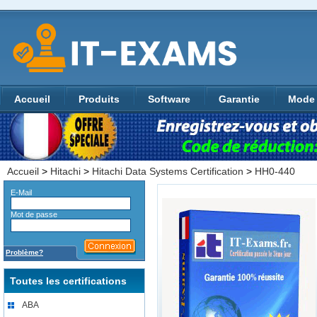
Accueil
Produits
Software
Garantie
Mode 
Accueil
>
Hitachi
>
Hitachi Data Systems Certification
>
HH0-440
E-Mail
Mot de passe
Problème?
Toutes les certifications
ABA