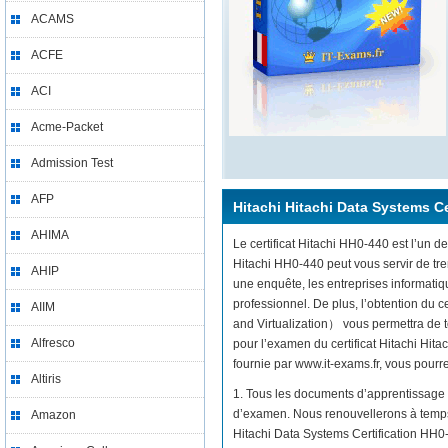
ACAMS
ACFE
ACI
Acme-Packet
Admission Test
AFP
Hitachi Hitachi Data Systems Ce
AHIMA
Le certificat Hitachi HH0-440 est l’un de
Hitachi HH0-440 peut vous servir de tr
AHIP
une enquête, les entreprises informati
professionnel. De plus, l’obtention du 
AIIM
and Virtualization） vous permettra de t
Alfresco
pour l’examen du certificat Hitachi Hi
fournie par www.it-exams.fr, vous pourrez
Altiris
1. Tous les documents d’apprentissage 
d’examen. Nous renouvellerons à temps 
Amazon
Hitachi Data Systems Certification HH0