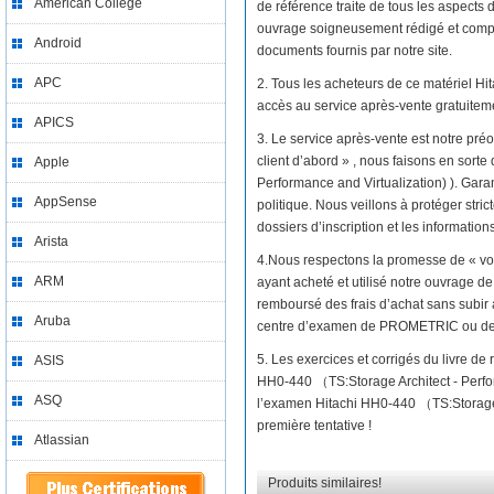
American College
de référence traite de tous les aspects
ouvrage soigneusement rédigé et compos
Android
documents fournis par notre site.
APC
2. Tous les acheteurs de ce matériel H
accès au service après-vente gratuitem
APICS
3. Le service après-vente est notre préo
client d’abord » , nous faisons en sort
Apple
Performance and Virtualization) ). Garan
AppSense
politique. Nous veillons à protéger stri
dossiers d’inscription et les informatio
Arista
4.Nous respectons la promesse de « vo
ARM
ayant acheté et utilisé notre ouvrage d
remboursé des frais d’achat sans subir 
Aruba
centre d’examen de PROMETRIC ou d
5. Les exercices et corrigés du livre d
ASIS
HH0-440 （TS:Storage Architect - Perfo
ASQ
l’examen Hitachi HH0-440 （TS:Storage A
première tentative !
Atlassian
Produits similaires!