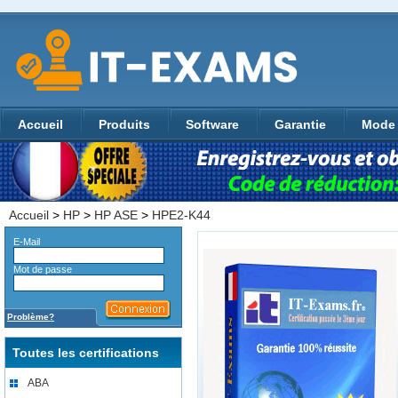
Accueil
Produits
Software
Garantie
Mode 
Accueil
>
HP
>
HP ASE
>
HPE2-K44
E-Mail
Mot de passe
Problème?
Toutes les certifications
ABA