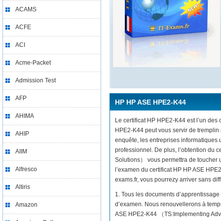
ACAMS
ACFE
ACI
Acme-Packet
Admission Test
AFP
HP HP ASE HPE2-K44
AHIMA
Le certificat HP HPE2-K44 est l’un des c
HPE2-K44 peut vous servir de tremplin 
AHIP
enquête, les entreprises informatiques
professionnel. De plus, l’obtention 
AIIM
Solutions） vous permettra de toucher un
Alfresco
l’examen du certificat HP HP ASE HPE
exams.fr, vous pourrezy arriver sans diffi
Altiris
1. Tous les documents d’apprentissage 
d’examen. Nous renouvellerons à temps 
Amazon
ASE HPE2-K44 （TS:Implementing Advan