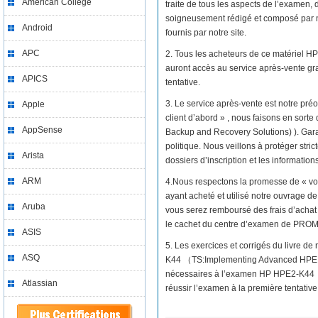
American College
traite de tous les aspects de l’examen
soigneusement rédigé et composé par no
Android
fournis par notre site.
APC
2. Tous les acheteurs de ce matériel
auront accès au service après-vente gr
APICS
tentative.
3. Le service après-vente est notre préo
Apple
client d’abord » , nous faisons en so
AppSense
Backup and Recovery Solutions) ). Garan
politique. Nous veillons à protéger stri
Arista
dossiers d’inscription et les informatio
ARM
4.Nous respectons la promesse de « vo
ayant acheté et utilisé notre ouvrag
Aruba
vous serez remboursé des frais d’achat 
le cachet du centre d’examen de PRO
ASIS
5. Les exercices et corrigés du livre 
ASQ
K44 （TS:Implementing Advanced HPE B
nécessaires à l’examen HP HPE2-K44 （
Atlassian
réussir l’examen à la première tentative 