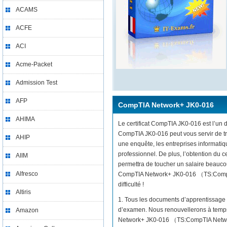
ACAMS
ACFE
ACI
Acme-Packet
Admission Test
AFP
CompTIA Network+ JK0-016
AHIMA
Le certificat CompTIA JK0-016 est l’un d
CompTIA JK0-016 peut vous servir de tr
AHIP
une enquête, les entreprises informati
professionnel. De plus, l’obtention d
AIIM
permettra de toucher un salaire beaucou
Alfresco
CompTIA Network+ JK0-016 （TS:CompTIA
difficulté !
Altiris
1. Tous les documents d’apprentissage 
d’examen. Nous renouvellerons à temps 
Amazon
Network+ JK0-016 （TS:CompTIA Network