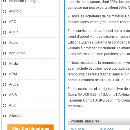
American College
aspects de l’examen, dont 99% des con
composé par nos experts atteint 99%. No
Android
2. Tous les acheteurs de ce matériel
APC
service après-vente gratuitement renou
3. Le service après-vente est notre préo
APICS
client d’abord » , nous faisons en so
Edition) Exam) ). Garantir la confidenti
Apple
veillons à protéger strictement les infor
AppSense
et les informations non publiées sans au
4.Nous respectons la promesse de « vo
Arista
ayant acheté et utilisé notre ouvrage
ARM
remboursé des frais d’achat sans subir 
centre d’examen de PROMETRIC ou d
Aruba
5. Les exercices et corrigés du livre d
CompTIA JK0-016 （TS:CompTIA Network
ASIS
l’examen CompTIA JK0-016 （TS:CompTIA
ASQ
tentative !
Atlassian
Produits similaires!
JK0-019
N10-006