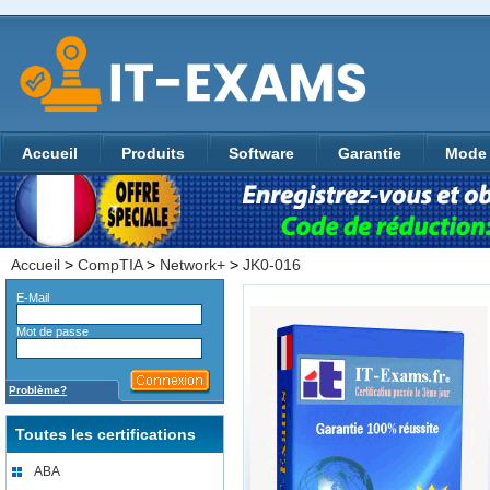
Accueil
Produits
Software
Garantie
Mode 
Accueil
>
CompTIA
>
Network+
>
JK0-016
E-Mail
Mot de passe
Problème?
Toutes les certifications
ABA