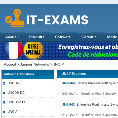
Accueil
Produits
Software
Garantie
Mode 
Accueil
>
Juniper Networks
>
JNCIP
JNCIPExamens
Autres certifications
JNCDA
JN0-660
Service Provider Routing and
JNCDS-DC
246 Q&As Dernière Mise à Jour:04
JNCDS-SEC
JN0-643
Enterprise Routing and Switc
JNCIA
212 Q&As Dernière Mise à Jour:04