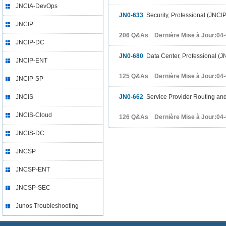
JNCIA-DevOps
JN0-633
Security, Professional (JNCI
JNCIP
206 Q&As Dernière Mise à Jour:04
JNCIP-DC
JN0-680
Data Center, Professional (
JNCIP-ENT
125 Q&As Dernière Mise à Jour:04
JNCIP-SP
JNCIS
JN0-662
Service Provider Routing and
JNCIS-Cloud
126 Q&As Dernière Mise à Jour:04
JNCIS-DC
JNCSP
JNCSP-ENT
JNCSP-SEC
Junos Troubleshooting