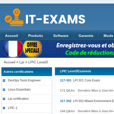
Accueil
Produits
Software
Garantie
Mode 
Accueil
>
Lpi
>
LPIC Level3
LPIC Level3Examens
Autres certifications
DevOps Tools Engineer
117-301
LPI 301 Core Exam
Linux Essentials
172 Q&As Dernière Mise à Jour:04
Lpi certification
117-302
LPI 302 Mixed Environment 
LPIC-1
244 Q&As Dernière Mise à Jour:04