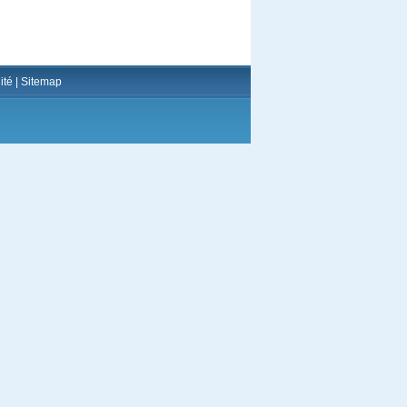
ité
|
Sitemap