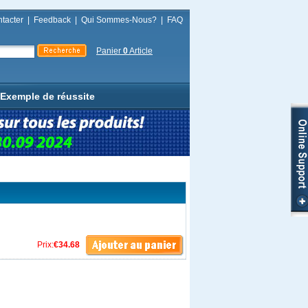
tacter
|
Feedback
|
Qui Sommes-Nous?
|
FAQ
Panier
0
Article
Exemple de réussite
Prix:
€34.68