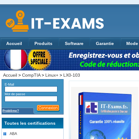
Accueil
Produits
Software
Garantie
Mode 
Accueil
>
CompTIA
>
Linux+
>
LX0-103
E-Mail
Mot de passe
Problème?
Toutes les certifications
ABA