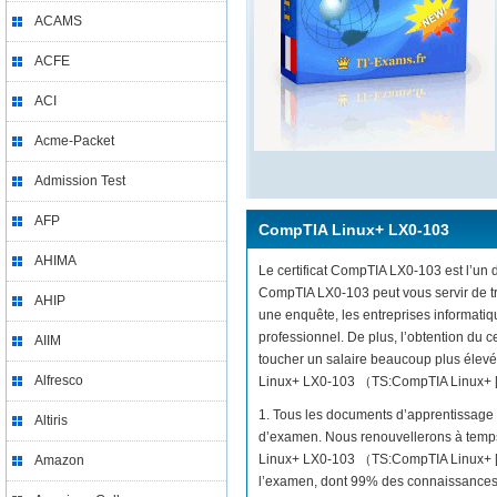
ACAMS
ACFE
ACI
Acme-Packet
Admission Test
AFP
CompTIA Linux+ LX0-103
AHIMA
Le certificat CompTIA LX0-103 est l’un d
CompTIA LX0-103 peut vous servir de tr
AHIP
une enquête, les entreprises informati
professionnel. De plus, l’obtention d
AIIM
toucher un salaire beaucoup plus élevé.
Alfresco
Linux+ LX0-103 （TS:CompTIA Linux+ [Pow
1. Tous les documents d’apprentissage 
Altiris
d’examen. Nous renouvellerons à temps 
Linux+ LX0-103 （TS:CompTIA Linux+ [Po
Amazon
l’examen, dont 99% des connaissances 