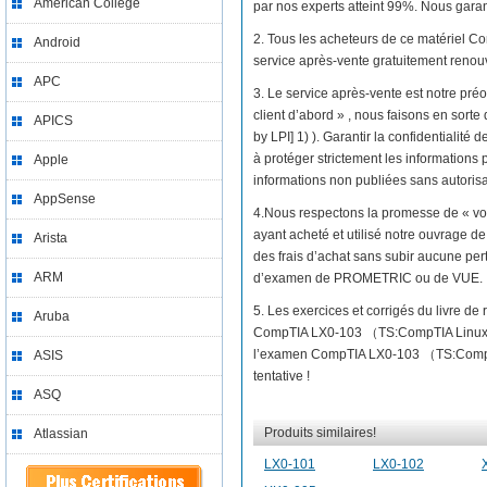
American College
par nos experts atteint 99%. Nous garant
2. Tous les acheteurs de ce matériel 
Android
service après-vente gratuitement renou
APC
3. Le service après-vente est notre préo
client d’abord » , nous faisons en so
APICS
by LPI] 1) ). Garantir la confidentialit
à protéger strictement les informations p
Apple
informations non publiées sans autorisat
AppSense
4.Nous respectons la promesse de « vo
ayant acheté et utilisé notre ouvrage
Arista
des frais d’achat sans subir aucune per
ARM
d’examen de PROMETRIC ou de VUE.
5. Les exercices et corrigés du livre 
Aruba
CompTIA LX0-103 （TS:CompTIA Linux+ 
l’examen CompTIA LX0-103 （TS:CompTIA 
ASIS
tentative !
ASQ
Produits similaires!
Atlassian
LX0-101
LX0-102