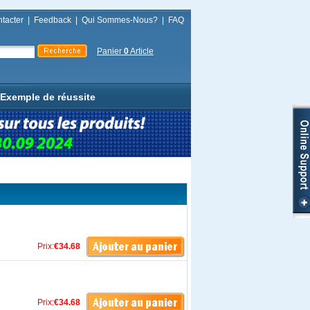
tacter
|
Feedback
|
Qui Sommes-Nous?
|
FAQ
Panier
0
Article
Exemple de réussite
Prix:
€34.68
Prix:
€34.68