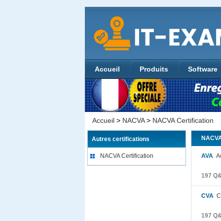
Accueil
Produits
Software
Accueil
>
NACVA
>
NACVA Certification
NACVA 
Autres certifications
NACVA Certification
AVA
Ac
197 Q&
CVA
Ce
197 Q&