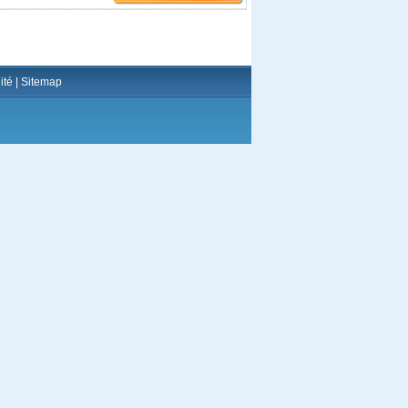
ité
|
Sitemap