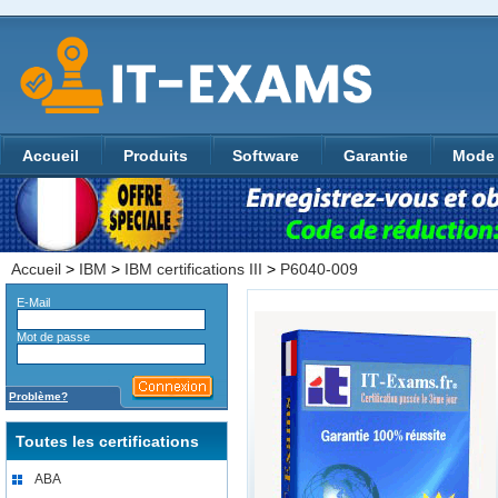
Accueil
Produits
Software
Garantie
Mode 
Accueil
>
IBM
>
IBM certifications III
>
P6040-009
E-Mail
Mot de passe
Problème?
Toutes les certifications
ABA