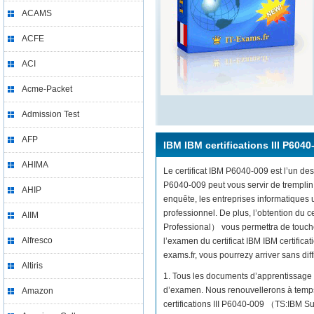
ACAMS
ACFE
ACI
Acme-Packet
Admission Test
AFP
IBM IBM certifications III P6040
AHIMA
Le certificat IBM P6040-009 est l’un des
P6040-009 peut vous servir de tremplin
AHIP
enquête, les entreprises informatiques
professionnel. De plus, l’obtention du 
AIIM
Professional） vous permettra de toucher
Alfresco
l’examen du certificat IBM IBM certifi
exams.fr, vous pourrezy arriver sans diffi
Altiris
1. Tous les documents d’apprentissage 
d’examen. Nous renouvellerons à temps 
Amazon
certifications III P6040-009 （TS:IBM 