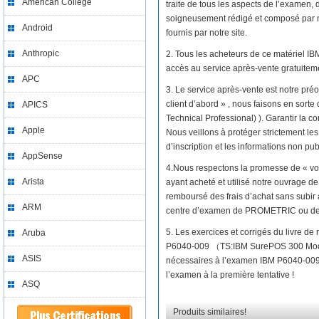
American College
traite de tous les aspects de l’examen
soigneusement rédigé et composé par no
Android
fournis par notre site.
Anthropic
2. Tous les acheteurs de ce matériel 
accès au service après-vente gratuitem
APC
3. Le service après-vente est notre préo
client d’abord » , nous faisons en so
APICS
Technical Professional) ). Garantir la c
Apple
Nous veillons à protéger strictement les
d’inscription et les informations non pub
AppSense
4.Nous respectons la promesse de « vo
Arista
ayant acheté et utilisé notre ouvrage
remboursé des frais d’achat sans subir 
ARM
centre d’examen de PROMETRIC ou d
5. Les exercices et corrigés du livre d
Aruba
P6040-009 （TS:IBM SurePOS 300 Model
ASIS
nécessaires à l’examen IBM P6040-009 
l’examen à la première tentative !
ASQ
Produits similaires!