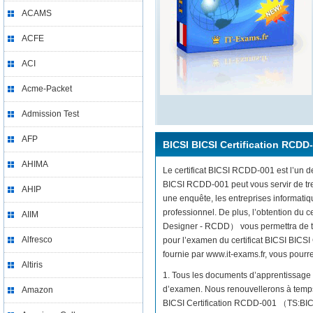
ACAMS
ACFE
ACI
Acme-Packet
Admission Test
AFP
BICSI BICSI Certification RCDD
AHIMA
Le certificat BICSI RCDD-001 est l’un de
BICSI RCDD-001 peut vous servir de tre
AHIP
une enquête, les entreprises informati
professionnel. De plus, l’obtention du
AIIM
Designer - RCDD） vous permettra de tou
Alfresco
pour l’examen du certificat BICSI BIC
fournie par www.it-exams.fr, vous pourrez
Altiris
1. Tous les documents d’apprentissage 
d’examen. Nous renouvellerons à temps 
Amazon
BICSI Certification RCDD-001 （TS:BIC