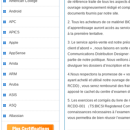
American College
de référence traite de tous les aspects
ouvrage soigneusement rédigé et compos
Android
documents fournis par notre site.
APC
2. Tous les acheteurs de ce matériel
d’apprentissage auront accès au servi
APICS
à la première tentative.
3. Le service après-vente est notre préo
Apple
client d’abord » , nous faisons en sor
AppSense
Communications Distribution Designer -
partie de notre politique. Nous veillons
Arista
divulguer les dossiers d’inscription et l
ARM
4.Nous respectons la promesse de « vo
ayant acheté et utilisé notre ouvrage
Aruba
RCDD) , vous serez remboursé des frais 
apposé le cachet du centre d’examen
ASIS
5. Les exercices et corrigés du livre 
ASQ
RCDD-001 （TS:BICSI Registered Commu
connaissances nécessaires à l’examen
Atlassian
vous permettra de bien réussir l’examen 