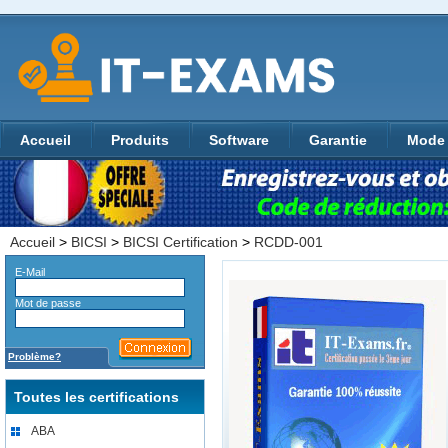
Accueil
Produits
Software
Garantie
Mode 
Accueil
>
BICSI
>
BICSI Certification
>
RCDD-001
E-Mail
Mot de passe
Problème?
Toutes les certifications
ABA