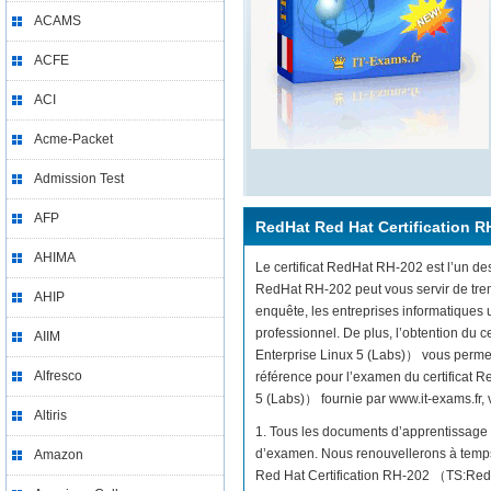
ACAMS
ACFE
ACI
Acme-Packet
Admission Test
AFP
RedHat Red Hat Certification R
AHIMA
Le certificat RedHat RH-202 est l’un des
RedHat RH-202 peut vous servir de trem
AHIP
enquête, les entreprises informatiques
professionnel. De plus, l’obtention du
AIIM
Enterprise Linux 5 (Labs)） vous permett
Alfresco
référence pour l’examen du certificat 
5 (Labs)） fournie par www.it-exams.fr, v
Altiris
1. Tous les documents d’apprentissage 
d’examen. Nous renouvellerons à temps 
Amazon
Red Hat Certification RH-202 （TS:Redh