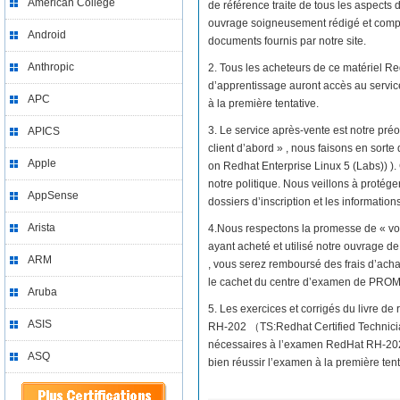
American College
de référence traite de tous les aspects
ouvrage soigneusement rédigé et compos
Android
documents fournis par notre site.
Anthropic
2. Tous les acheteurs de ce matériel 
d’apprentissage auront accès au servi
APC
à la première tentative.
3. Le service après-vente est notre préo
APICS
client d’abord » , nous faisons en sor
Apple
on Redhat Enterprise Linux 5 (Labs)) ).
notre politique. Nous veillons à protége
AppSense
dossiers d’inscription et les informatio
Arista
4.Nous respectons la promesse de « vo
ayant acheté et utilisé notre ouvrage 
ARM
, vous serez remboursé des frais d’acha
le cachet du centre d’examen de PRO
Aruba
5. Les exercices et corrigés du livre 
ASIS
RH-202 （TS:Redhat Certified Technici
nécessaires à l’examen RedHat RH-202 
ASQ
bien réussir l’examen à la première tent