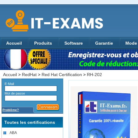
Accueil
Produits
Software
Garantie
Mode 
Accueil
>
RedHat
>
Red Hat Certification
>
RH-202
E-Mail
Mot de passe
Problème?
Toutes les certifications
ABA