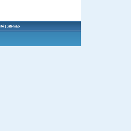
ité
|
Sitemap