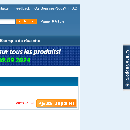
tacter
|
Feedback
|
Qui Sommes-Nous?
|
FAQ
Panier
0
Article
Exemple de réussite
Prix:
€34.68