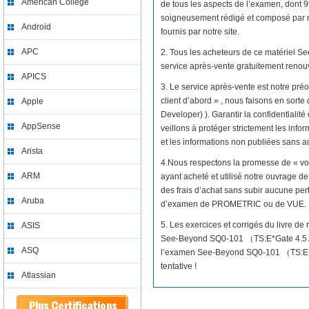
American College
de tous les aspects de l’examen, dont 
soigneusement rédigé et composé par no
Android
fournis par notre site.
APC
2. Tous les acheteurs de ce matériel 
service après-vente gratuitement renou
APICS
3. Le service après-vente est notre préo
client d’abord » , nous faisons en sor
Apple
Developer) ). Garantir la confidentiali
AppSense
veillons à protéger strictement les infor
et les informations non publiées sans au
Arista
4.Nous respectons la promesse de « vo
ARM
ayant acheté et utilisé notre ouvrage
des frais d’achat sans subir aucune per
Aruba
d’examen de PROMETRIC ou de VUE.
5. Les exercices et corrigés du livre 
ASIS
See-Beyond SQ0-101 （TS:E*Gate 4.5 A
ASQ
l’examen See-Beyond SQ0-101 （TS:E*Gat
tentative !
Atlassian