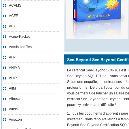
ACAMS
ACFE
ACI
Acme-Packet
Admission Test
AFP
See-Beyond See Beyond Certifi
AHIMA
Le certificat See-Beyond SQ0-101 est l’u
See-Beyond SQ0-101 peut vous servir de
AHIP
Selon une enquête, les entreprises inf
professionnel. De plus, l’obtention d
AIIM
vous permettra de toucher un salaire be
Alfresco
certificat See-Beyond See Beyond Cert
pourrezy arriver sans difficulté !
Altiris
1. Tous les documents d’apprentissage 
d’examen. Nous renouvellerons à temps 
Amazon
Beyond See Beyond Certification SQ0-1