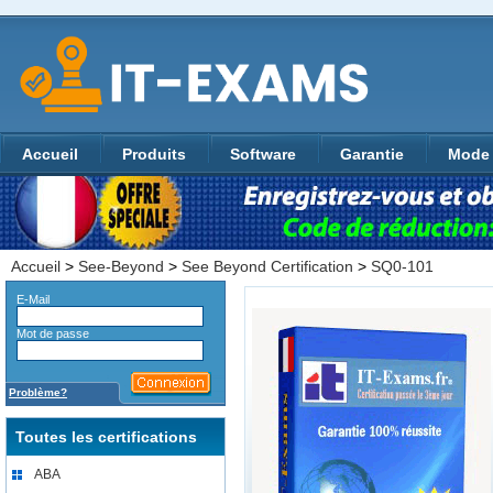
Accueil
Produits
Software
Garantie
Mode 
Accueil
>
See-Beyond
>
See Beyond Certification
>
SQ0-101
E-Mail
Mot de passe
Problème?
Toutes les certifications
ABA