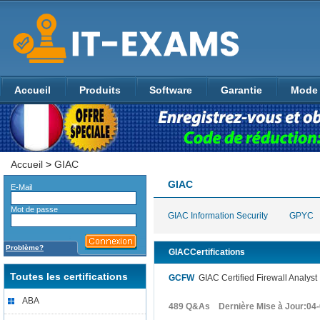
Accueil
Produits
Software
Garantie
Mode 
Accueil
>
GIAC
GIAC
E-Mail
Mot de passe
GIAC Information Security
GPYC
Problème?
GIACCertifications
Toutes les certifications
GCFW
GIAC Certified Firewall Analyst
ABA
489 Q&As Dernière Mise à Jour:04