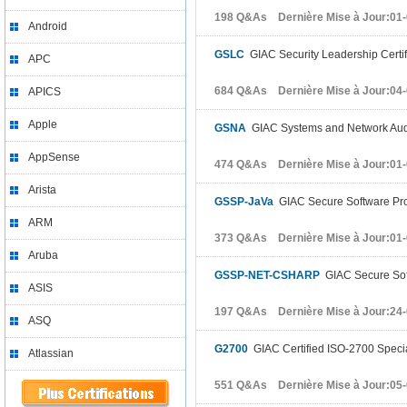
198 Q&As Dernière Mise à Jour:01
Android
GSLC
GIAC Security Leadership Certif
APC
684 Q&As Dernière Mise à Jour:04
APICS
Apple
GSNA
GIAC Systems and Network Aud
AppSense
474 Q&As Dernière Mise à Jour:01
Arista
GSSP-JaVa
GIAC Secure Software Pr
ARM
373 Q&As Dernière Mise à Jour:01
Aruba
GSSP-NET-CSHARP
GIAC Secure Sof
ASIS
197 Q&As Dernière Mise à Jour:24
ASQ
G2700
GIAC Certified ISO-2700 Special
Atlassian
551 Q&As Dernière Mise à Jour:05