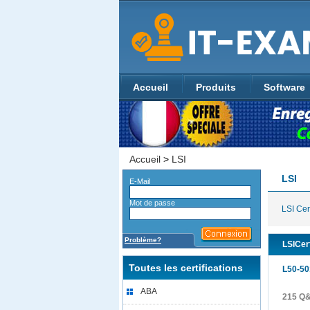
Accueil
Produits
Software
Accueil
>
LSI
LSI
E-Mail
Mot de passe
LSI Cert
Problème?
LSICert
Toutes les certifications
L50-50
ABA
215 Q&