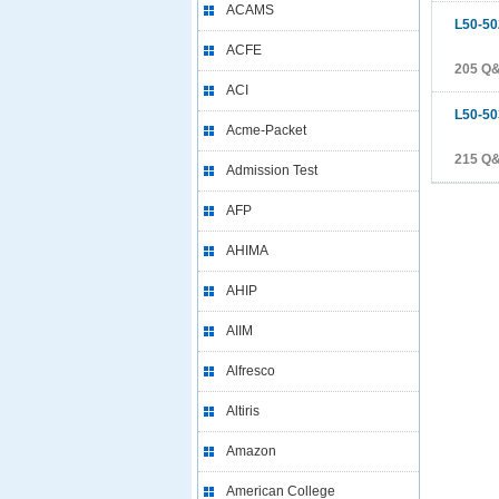
ACAMS
L50-50
ACFE
205 Q&
ACI
L50-50
Acme-Packet
215 Q&
Admission Test
AFP
AHIMA
AHIP
AIIM
Alfresco
Altiris
Amazon
American College