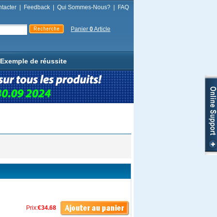
tacter
|
Feedback
|
Qui Sommes-Nous?
|
FAQ
Panier
0
Article
Exemple de réussite
Prix:
€34.68