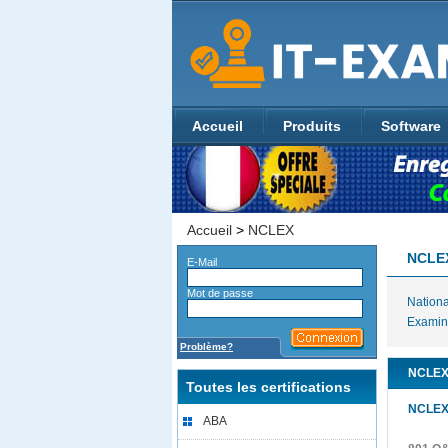
Accueil
Produits
Software
Accueil
>
NCLEX
NCLE
E-Mail
Mot de passe
Nationa
Examin
Problème?
NCLEXC
Toutes les certifications
NCLEX
ABA