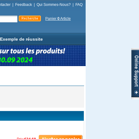
tacter
|
Feedback
|
Qui Sommes-Nous?
|
FAQ
Panier
0
Article
Exemple de réussite