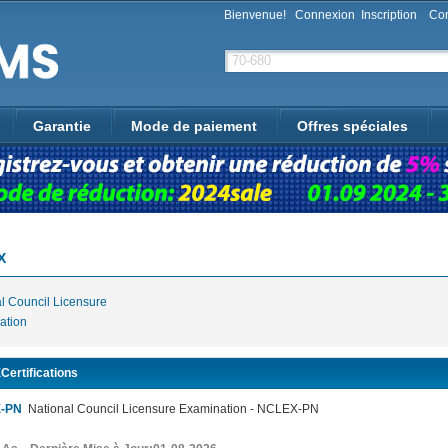
Bienvenue!
Connexion
Inscription
Con
Garantie
Mode de paiement
Offres spéciales
X
l Council Licensure
ation
ertifications
-PN
National Council Licensure Examination - NCLEX-PN