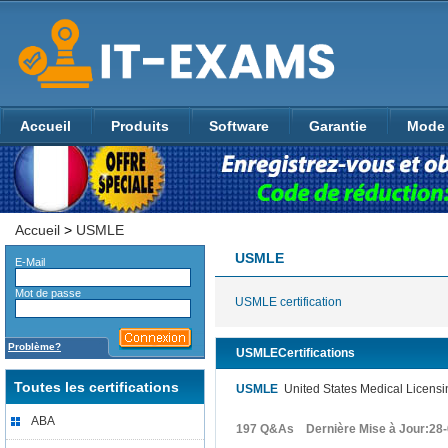
Accueil
Produits
Software
Garantie
Mode 
Accueil
>
USMLE
USMLE
E-Mail
Mot de passe
USMLE certification
Problème?
USMLECertifications
Toutes les certifications
USMLE
United States Medical Licensi
ABA
197 Q&As Dernière Mise à Jour:28