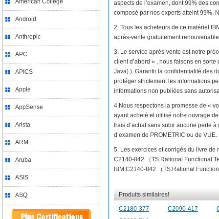
American College
aspects de l’examen, dont 99% des con
composé par nos experts atteint 99%. No
Android
2. Tous les acheteurs de ce matériel I
Anthropic
après-vente gratuitement renouvenable 
3. Le service après-vente est notre préo
APC
client d’abord » , nous faisons en sort
Java) ). Garantir la confidentialité des
APICS
protéger strictement les informations per
Apple
informations non publiées sans autorisat
4.Nous respectons la promesse de « vo
AppSense
ayant acheté et utilisé notre ouvrage 
Arista
frais d’achat sans subir aucune perte à
d’examen de PROMETRIC ou de VUE.
ARM
5. Les exercices et corrigés du livre d
C2140-842 （TS:Rational Functional Te
Aruba
IBM C2140-842 （TS:Rational Functional T
ASIS
Produits similaires!
ASQ
C2180-377
C2090-417