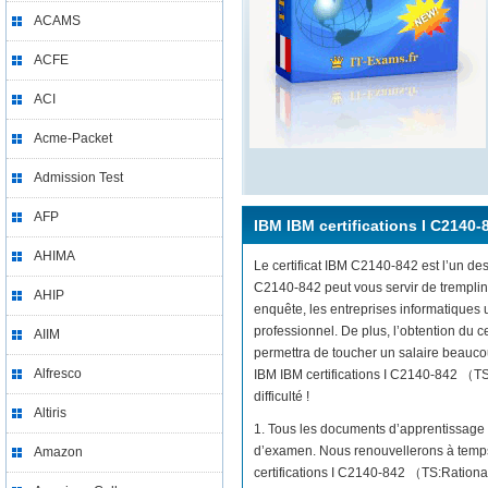
ACAMS
ACFE
ACI
Acme-Packet
Admission Test
AFP
IBM IBM certifications I C2140-
AHIMA
Le certificat IBM C2140-842 est l’un des
C2140-842 peut vous servir de tremplin
AHIP
enquête, les entreprises informatiques
professionnel. De plus, l’obtention du 
AIIM
permettra de toucher un salaire beaucou
Alfresco
IBM IBM certifications I C2140-842 （TS:
difficulté !
Altiris
1. Tous les documents d’apprentissage 
d’examen. Nous renouvellerons à temps 
Amazon
certifications I C2140-842 （TS:Rational