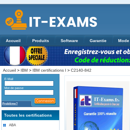
Accueil
Produits
Software
Garantie
Mode 
Accueil
>
IBM
>
IBM certifications I
>
C2140-842
E-Mail
Mot de passe
Problème?
Toutes les certifications
ABA