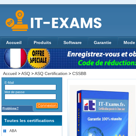
Accueil
Produits
Software
Garantie
Mode 
Accueil
>
ASQ
>
ASQ Certification
>
CSSBB
E-Mail
Mot de passe
Problème?
Toutes les certifications
ABA