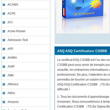
ACAMS
ACFE
ACI
Acme-Packet
Admission Test
AFP
ASQ ASQ Certification CSSBB
AHIMA
Le certificat ASQ CSSBB est l’un des cer
CSSBB peut vous servir de tremplin pou
AHIP
enquête, les entreprises informatiques
professionnel. De plus, l’obtention du
AIIM
permettra de toucher un salaire beaucou
Alfresco
ASQ ASQ Certification CSSBB （TS:Six Si
difficulté !
Altiris
1. Tous les documents d’apprentissage 
d’examen. Nous renouvellerons à temps 
Amazon
Certification CSSBB （TS:Six Sigma Blac