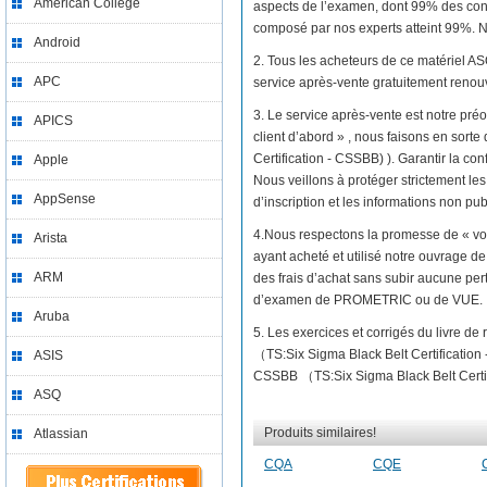
American College
aspects de l’examen, dont 99% des con
composé par nos experts atteint 99%. No
Android
2. Tous les acheteurs de ce matériel 
APC
service après-vente gratuitement renou
3. Le service après-vente est notre préo
APICS
client d’abord » , nous faisons en sor
Certification - CSSBB) ). Garantir la co
Apple
Nous veillons à protéger strictement les
AppSense
d’inscription et les informations non pub
4.Nous respectons la promesse de « vo
Arista
ayant acheté et utilisé notre ouvrage 
ARM
des frais d’achat sans subir aucune per
d’examen de PROMETRIC ou de VUE.
Aruba
5. Les exercices et corrigés du livre 
（TS:Six Sigma Black Belt Certificatio
ASIS
CSSBB （TS:Six Sigma Black Belt Certific
ASQ
Produits similaires!
Atlassian
CQA
CQE