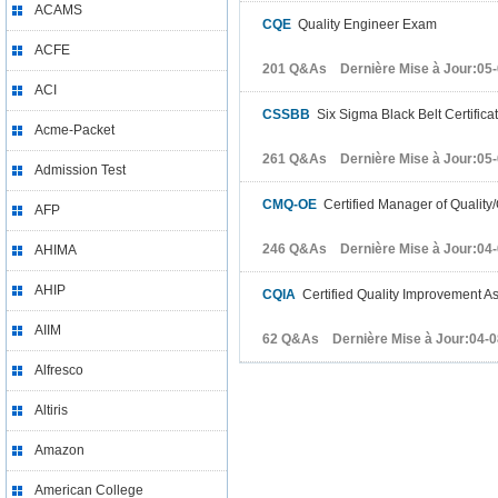
ACAMS
CQE
Quality Engineer Exam
ACFE
201 Q&As Dernière Mise à Jour:05
ACI
CSSBB
Six Sigma Black Belt Certific
Acme-Packet
261 Q&As Dernière Mise à Jour:05
Admission Test
CMQ-OE
Certified Manager of Quality
AFP
246 Q&As Dernière Mise à Jour:04
AHIMA
AHIP
CQIA
Certified Quality Improvement A
AIIM
62 Q&As Dernière Mise à Jour:04-0
Alfresco
Altiris
Amazon
American College