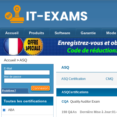
Accueil
Produits
Software
Garantie
Mode 
Accueil
>
ASQ
ASQ
E-Mail
Mot de passe
ASQ Certification
CMQ
Problème?
ASQCertifications
Toutes les certifications
CQA
Quality Auditor Exam
ABA
198 Q&As Dernière Mise à Jour:01