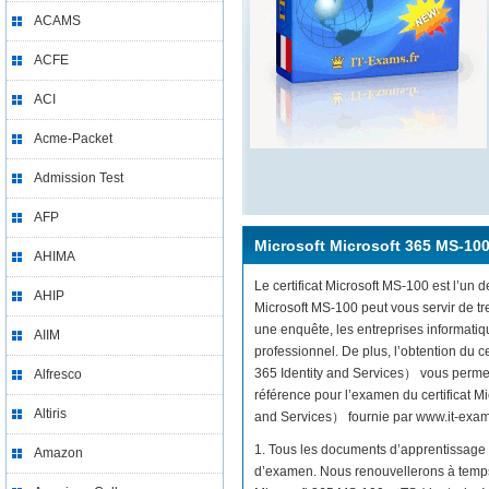
ACAMS
ACFE
ACI
Acme-Packet
Admission Test
AFP
Microsoft Microsoft 365 MS-10
AHIMA
Le certificat Microsoft MS-100 est l’un d
AHIP
Microsoft MS-100 peut vous servir de t
une enquête, les entreprises informati
AIIM
professionnel. De plus, l’obtention du 
365 Identity and Services） vous permett
Alfresco
référence pour l’examen du certificat M
Altiris
and Services） fournie par www.it-exams.f
1. Tous les documents d’apprentissage 
Amazon
d’examen. Nous renouvellerons à temps 