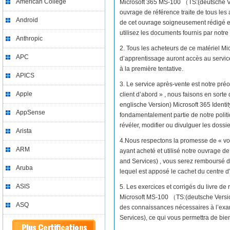
American College
Microsoft 365 MS-100 （TS:(deutsche Ve
ouvrage de référence traite de tous le
Android
de cet ouvrage soigneusement rédigé et
utilisez les documents fournis par notre 
Anthropic
2. Tous les acheteurs de ce matériel M
APC
d’apprentissage auront accès au servi
à la première tentative.
APICS
3. Le service après-vente est notre préo
Apple
client d’abord » , nous faisons en sor
englische Version) Microsoft 365 Identit
AppSense
fondamentalement partie de notre politi
révéler, modifier ou divulguer les dossie
Arista
4.Nous respectons la promesse de « vo
ARM
ayant acheté et utilisé notre ouvrage d
and Services) , vous serez remboursé de
Aruba
lequel est apposé le cachet du centr
ASIS
5. Les exercices et corrigés du livre d
Microsoft MS-100 （TS:(deutsche Versio
ASQ
des connaissances nécessaires à l’exa
Services), ce qui vous permettra de bien