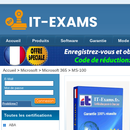
Accueil
Produits
Software
Garantie
Mode 
Accueil
>
Microsoft
>
Microsoft 365
>
MS-100
E-Mail
Mot de passe
Problème?
Toutes les certifications
ABA