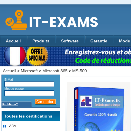
Accueil
Produits
Software
Garantie
Mode 
Accueil
>
Microsoft
>
Microsoft 365
>
MS-500
E-Mail
Mot de passe
Problème?
Toutes les certifications
ABA