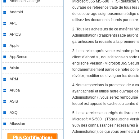
American College
Microsoft 365 MS-500 （TS:(deutsche Ve
ouvrage de référence traite de tous le
Android
de cet ouvrage soigneusement rédigé et
utilisez les documents fournis par notre 
APC
2. Tous les acheteurs de ce matériel M
APICS
Administration) d’apprentissage auron
garantissons la réussite à la première te
Apple
3. Le service après-vente est notre préo
AppSense
client d’abord » , nous faisons en sor
englische Version) Microsoft 365 Securit
Arista
fondamentalement partie de notre politi
révéler, modifier ou divulguer les dossie
ARM
4.Nous respectons la promesse de « vo
Aruba
ayant acheté et utilisé notre ouvrage 
Administration) , vous serez remboursé 
ASIS
lequel est apposé le cachet du centr
ASQ
5. Les exercices et corrigés du livre d
Microsoft MS-500 （TS:(deutsche Version
Atlassian
96% des connaissances nécessaires à l
Administration), ce qui vous permettra d