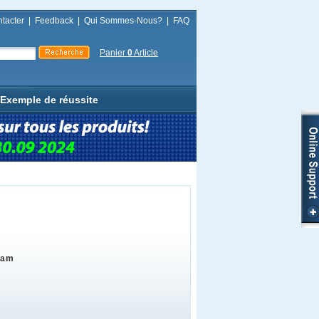
tacter
|
Feedback
|
Qui Sommes-Nous?
|
FAQ
Panier
0
Article
Exemple de réussite
xam