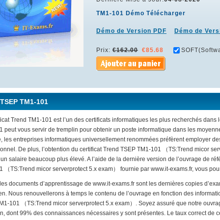
TM1-101 Démo Télécharger
Démo de Version PDF
Démo de Vers
Prix:
€162.00
€85.68
SOFT(Softwa
 TSEP TM1-101
ficat Trend TM1-101 est l’un des certificats informatiques les plus recherchés dans l
 peut vous servir de tremplin pour obtenir un poste informatique dans les moyenn
, les entreprises informatiques universellement renommées préfèrent employer des
ionnel. De plus, l’obtention du certificat Trend TSEP TM1-101 （TS:Trend micor se
 un salaire beaucoup plus élevé. A l’aide de la dernière version de l’ouvrage de ré
 （TS:Trend micor serverprotect 5.x exam） fournie par www.it-exams.fr, vous pourrez
 les documents d’apprentissage de www.it-exams.fr sont les dernières copies d’exa
n. Nous renouvellerons à temps le contenu de l’ouvrage en fonction des informati
1-101 （TS:Trend micor serverprotect 5.x exam）. Soyez assuré que notre ouvrage 
n, dont 99% des connaissances nécessaires y sont présentes. Le taux correct de