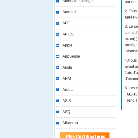
American College
par nos 
2. Tous
Android
après-v
APC
3. Le se
client 
APICS
exam) ).
protéger
Apple
informat
AppSense
4.Nous 
ayant a
Arista
frais d
ARM
d’exam
5. Les 
Aruba
TM1-101
Trend T
ASIS
ASQ
Atlassian