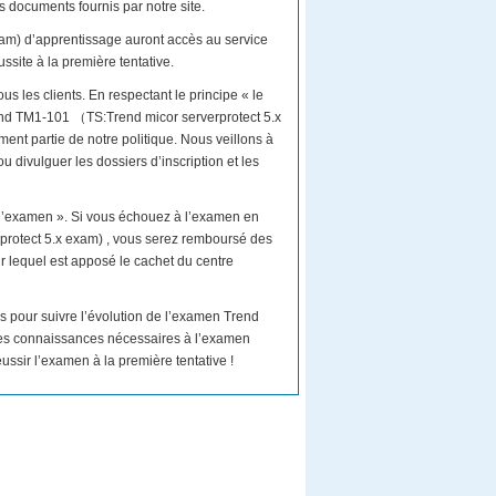
s documents fournis par notre site.
am) d’apprentissage auront accès au service
site à la première tentative.
us les clients. En respectant le principe « le
Trend TM1-101 （TS:Trend micor serverprotect 5.x
ment partie de notre politique. Nous veillons à
u divulguer les dossiers d’inscription et les
 l’examen ». Si vous échouez à l’examen en
protect 5.x exam) , vous serez remboursé des
ur lequel est apposé le cachet du centre
s pour suivre l’évolution de l’examen Trend
es connaissances nécessaires à l’examen
ssir l’examen à la première tentative !