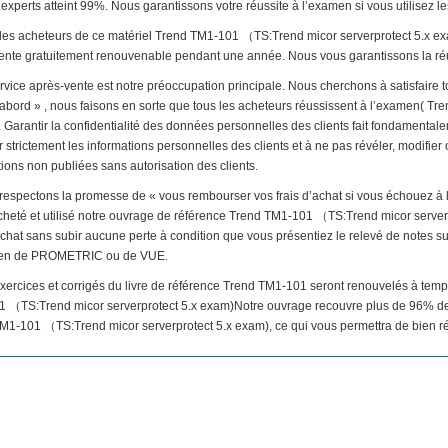
experts atteint 99%. Nous garantissons votre réussite à l’examen si vous utilisez le
 les acheteurs de ce matériel Trend TM1-101 （TS:Trend micor serverprotect 5.x ex
ente gratuitement renouvenable pendant une année. Nous vous garantissons la réus
rvice après-vente est notre préoccupation principale. Nous cherchons à satisfaire to
d’abord » , nous faisons en sorte que tous les acheteurs réussissent à l’examen( 
 Garantir la confidentialité des données personnelles des clients fait fondamentale
 strictement les informations personnelles des clients et à ne pas révéler, modifier o
ions non publiées sans autorisation des clients.
respectons la promesse de « vous rembourser vos frais d’achat si vous échouez à
cheté et utilisé notre ouvrage de référence Trend TM1-101 （TS:Trend micor server
’achat sans subir aucune perte à condition que vous présentiez le relevé de notes s
en de PROMETRIC ou de VUE.
exercices et corrigés du livre de référence Trend TM1-101 seront renouvelés à temp
 （TS:Trend micor serverprotect 5.x exam)Notre ouvrage recouvre plus de 96% d
M1-101 （TS:Trend micor serverprotect 5.x exam), ce qui vous permettra de bien réu