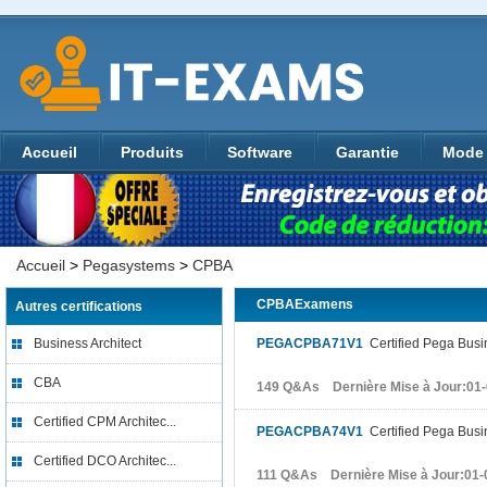
Accueil
Produits
Software
Garantie
Mode 
Accueil
>
Pegasystems
>
CPBA
CPBAExamens
Autres certifications
Business Architect
PEGACPBA71V1
Certified Pega Busi
CBA
149 Q&As Dernière Mise à Jour:01
Certified CPM Architec...
PEGACPBA74V1
Certified Pega Busi
Certified DCO Architec...
111 Q&As Dernière Mise à Jour:01-